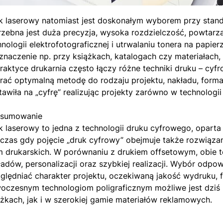
k laserowy natomiast jest doskonałym wyborem przy stand
rzebna jest duża precyzja, wysoka rozdzielczość, powtarza
hnologii elektrofotograficznej i utrwalaniu tonera na papie
znaczenie np. przy książkach, katalogach czy materiałach,
raktyce drukarnia często łączy różne techniki druku – cyf
rać optymalną metodę do rodzaju projektu, nakładu, format
tawiła na „cyfrę” realizując projekty zarówno w technologii
sumowanie
k laserowy to jedna z technologii druku cyfrowego, oparta 
czas gdy pojęcie „druk cyfrowy” obejmuje także rozwiąza
m drukarskich. W porównaniu z drukiem offsetowym, obie te
ładów, personalizacji oraz szybkiej realizacji. Wybór odp
ględniać charakter projektu, oczekiwaną jakość wydruku, f
oczesnym technologiom poligraficznym możliwe jest dziś 
ążkach, jak i w szerokiej gamie materiałów reklamowych.