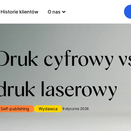
Historie klientów
O nas
Druk cyfrowy v
druk laserowy
Self-publishing
Wydawca
9 stycznia 2026