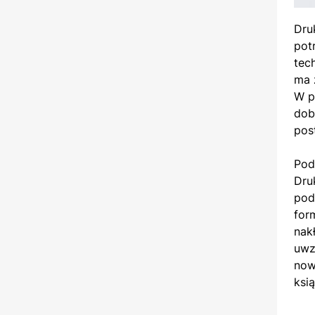
Dru
pot
tec
ma 
W p
dob
pos
Pod
Dru
pod
for
nak
uwz
now
ksi