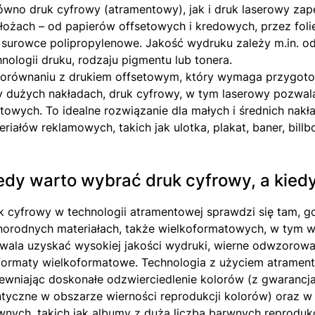
ówno druk cyfrowy (atramentowy), jak i druk laserowy zap
łożach – od papierów offsetowych i kredowych, przez folie, 
 surowce polipropylenowe. Jakość wydruku zależy m.in. o
hnologii druku, rodzaju pigmentu lub tonera.
orównaniu z drukiem offsetowym, który wymaga przygotowa
y dużych nakładach, druk cyfrowy, w tym laserowy pozwala
rtowych. To idealne rozwiązanie dla małych i średnich nakła
eriałów reklamowych, takich jak ulotka, plakat, baner, bill
edy warto wybrać druk cyfrowy, a kied
k cyfrowy w technologii atramentowej sprawdzi się tam, gd
norodnych materiałach, także wielkoformatowych, w tym 
wala uzyskać wysokiej jakości wydruki, wierne odwzorowa
formaty wielkoformatowe. Technologia z użyciem atrament
ewniając doskonałe odzwierciedlenie kolorów (z gwarancj
ntyczne w obszarze wierności reprodukcji kolorów) oraz 
wnych, takich jak albumy z dużą liczbą barwnych reprodukcj