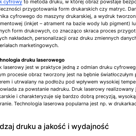
k cyfrowy
to metoda druku, w której obraz powstaje bezp
ieczności przygotowania form drukarskich czy matryc. Da
nika cyfrowego do maszyny drukarskiej, a wydruk tworzony
amentowej (inkjet – atrament na bazie wody lub pigment) l
nych form drukowych, co znacząco skraca proces przygoto
ych nakładach, personalizacji oraz druku zmiennych danych
eriałach marketingowych.
hnologia druku laserowego
k laserowy jest w praktyce jedną z odmian druku cyfrowego.
ym procesie obraz tworzony jest na bębnie światłoczułym 
erem i utrwalany na podłożu pod wpływem wysokiej temperat
owiada za powstanie nadruku. Druk laserowy realizowany j
karskie i charakteryzuje się bardzo dobrą precyzją, wysoką
eranie. Technologia laserowa popularna jest np. w drukarka
dzaj druku a jakość i wydajność