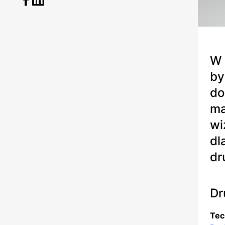
W 
by
do
ma
wi
dl
dr
Dr
Tec