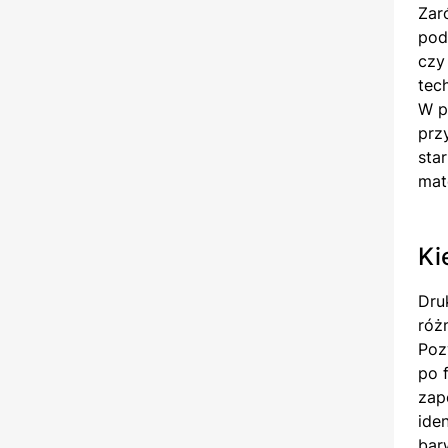
Zar
pod
czy
tec
W p
prz
sta
mat
Ki
Dru
róż
Poz
po 
zap
ide
bar