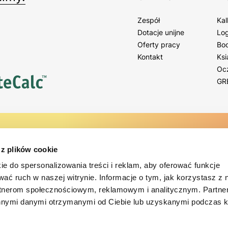
Zespół
Kal
Dotacje unijne
Log
Oferty pracy
Bo
Kontakt
Ksi
Oc
GR
tera
 poradami i wydarzeniami!
 z plików cookie
ie do spersonalizowania treści i reklam, aby oferować funkcje
ści.
.
wać ruch w naszej witrynie. Informacje o tym, jak korzystasz z 
rtnerom społecznościowym, reklamowym i analitycznym. Partn
innymi danymi otrzymanymi od Ciebie lub uzyskanymi podczas k