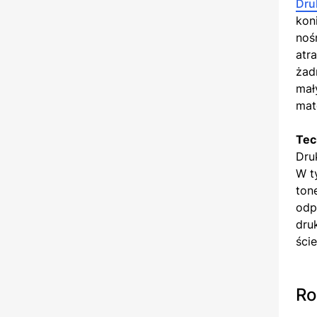
Dru
kon
noś
atr
żad
mał
mat
Tec
Dru
W t
ton
odp
dru
ści
Ro