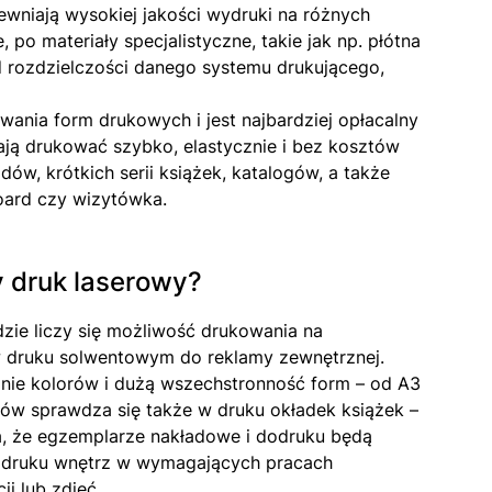
ewniają wysokiej jakości wydruki na różnych
po materiały specjalistyczne, takie jak np. płótna
d rozdzielczości danego systemu drukującego,
nia form drukowych i jest najbardziej opłacalny
ją drukować szybko, elastycznie i bez kosztów
dów, krótkich serii książek, katalogów, a także
board czy wizytówka.
y druk laserowy?
zie liczy się możliwość drukowania na
w druku solwentowym do reklamy zewnętrznej.
nie kolorów i dużą wszechstronność form – od A3
ów sprawdza się także w druku okładek książek –
a, że egzemplarze nakładowe i dodruku będą
w druku wnętrz w wymagających pracach
i lub zdjęć.