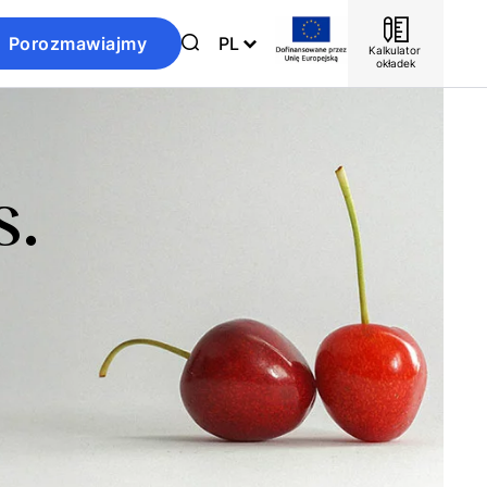
Porozmawiajmy
PL
Kalkulator 
okładek
s.