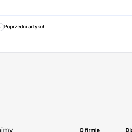
Poprzedni
artykuł
imy.
O firmie
Dl