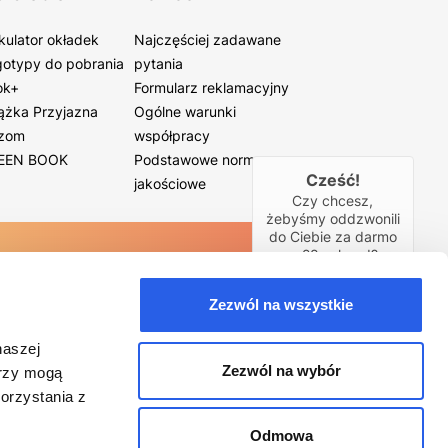
kulator okładek
Najczęściej zadawane
otypy do pobrania
pytania
ok+
Formularz reklamacyjny
ążka Przyjazna
Ogólne warunki
zom
współpracy
EEN BOOK
Podstawowe normy
Cześć!
jakościowe
Czy chcesz,
żebyśmy oddzwonili
do Ciebie za darmo
w
28
sekund?
TAK
Zezwól na wszystkie
naszej
Zezwól na wybór
erzy mogą
orzystania z
Odmowa