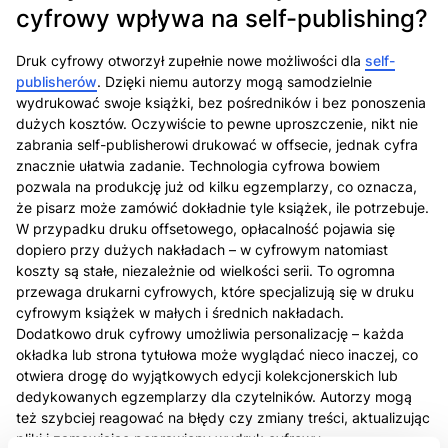
cyfrowy wpływa na self-publishing?
Druk cyfrowy otworzył zupełnie nowe możliwości dla
self-
publisherów
. Dzięki niemu autorzy mogą samodzielnie
wydrukować swoje książki, bez pośredników i bez ponoszenia
dużych kosztów. Oczywiście to pewne uproszczenie, nikt nie
zabrania self-publisherowi drukować w offsecie, jednak cyfra
znacznie ułatwia zadanie. Technologia cyfrowa bowiem
pozwala na produkcję już od kilku egzemplarzy, co oznacza,
że pisarz może zamówić dokładnie tyle książek, ile potrzebuje.
W przypadku druku offsetowego, opłacalność pojawia się
dopiero przy dużych nakładach – w cyfrowym natomiast
koszty są stałe, niezależnie od wielkości serii. To ogromna
przewaga drukarni cyfrowych, które specjalizują się w druku
cyfrowym książek w małych i średnich nakładach.
Dodatkowo druk cyfrowy umożliwia personalizację – każda
okładka lub strona tytułowa może wyglądać nieco inaczej, co
otwiera drogę do wyjątkowych edycji kolekcjonerskich lub
dedykowanych egzemplarzy dla czytelników. Autorzy mogą
też szybciej reagować na błędy czy zmiany treści, aktualizując
pliki i zamawiając poprawiony wydruk cyfrowy.