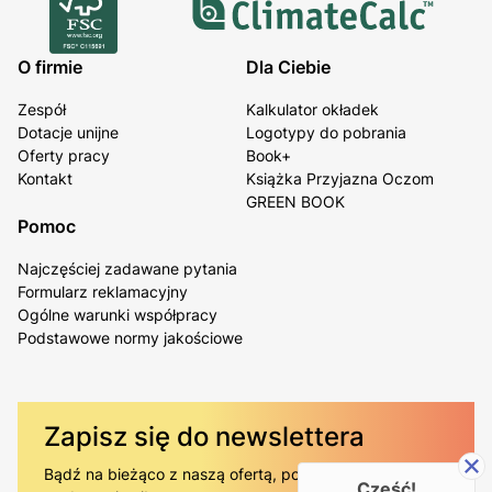
O firmie
Dla Ciebie
Zespół
Kalkulator okładek
Dotacje unijne
Logotypy do pobrania
Oferty pracy
Book+
Kontakt
Książka Przyjazna Oczom
GREEN BOOK
Pomoc
Najczęściej zadawane pytania
Formularz reklamacyjny
Ogólne warunki współpracy
Podstawowe normy jakościowe
Zapisz się do newslettera
Bądź na bieżąco z naszą ofertą, poradami i
Cześć!