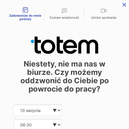
Możliwości kontaktu
menu
Zadzwońcie do mnie
Zostaw wiadomość
Umów spotkanie
później
Podstawowe normy
jakościowe
Niestety, nie ma nas w
biurze. Czy możemy
oddzwonić do Ciebie po
powrocie do pracy?
Procedura określa normy jakościowe obowiązujące w drukarni
Date and time slection for sch
Wybierz datę
cyfrowej Totem.com.pl i wskazuje na dopuszczalne odchylenia
od ideału spowodowane ograniczeniami technologicznymi.
Na te ograniczenia mają wpływ: jakość surowców użytych do
Wybierz godzinę
produkcji danego zlecania oraz ograniczenia technologiczne