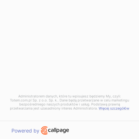
Zapisz się do newslettera
Bądź na bieżąco z naszą ofertą, poradami i
wydarzeniami!
Zapisując się akceptujesz
Politykę prywatności.
.
Administratorem danych, które tu wpisujesz będziemy My, czyli:
Totem.com.pl Sp. z o.o. Sp. k.. Dane będą przetwarzane w celu marketingu
bezpośredniego naszych produktów i usług. Podstawą prawną
przetwarzania jest uzasadniony interes Administratora.
Więcej szczegółów
Polityka prywatności
Totem © 2026. Wszelkie prawa zastrzeżone.
Open link in new window
Powered by