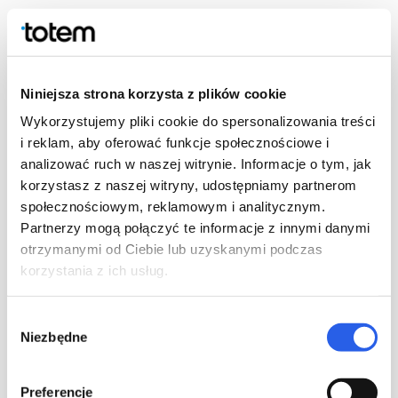
Istnieje możliwość wystąpienia delikatnego poddruku we
wnętrzu spowodowanego deformacją / falowaniem bloków,
a następstwie powstaniem mikro / mini dziurek przy
krawędziach bloku, przez które wpływa atrament w
Niniejsza strona korzysta z plików cookie
procesie zadruku bloków.
Wykorzystujemy pliki cookie do spersonalizowania treści
i reklam, aby oferować funkcje społecznościowe i
analizować ruch w naszej witrynie. Informacje o tym, jak
korzystasz z naszej witryny, udostępniamy partnerom
społecznościowym, reklamowym i analitycznym.
Partnerzy mogą połączyć te informacje z innymi danymi
otrzymanymi od Ciebie lub uzyskanymi podczas
korzystania z ich usług.
Wybór
Niezbędne
zgody
4. Procesy introligatorskie
Preferencje