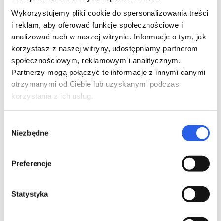
Wykorzystujemy pliki cookie do spersonalizowania treści
i reklam, aby oferować funkcje społecznościowe i
analizować ruch w naszej witrynie. Informacje o tym, jak
korzystasz z naszej witryny, udostępniamy partnerom
społecznościowym, reklamowym i analitycznym.
Partnerzy mogą połączyć te informacje z innymi danymi
otrzymanymi od Ciebie lub uzyskanymi podczas
korzystania z ich usług.
Wybór
Nasze standardy
Niezbędne
zgody
Preferencje
Książka jest dla nas czymś więcej niż zwykłym,
użytecznym przedmiotem. To artefakt, z którym
obcowanie angażuje wiele ludzkich zmysłów -
Statystyka
wzrok, dotyk, węch. Zależy nam, aby wrażenia,
które związane są z percepcją książek przez nas