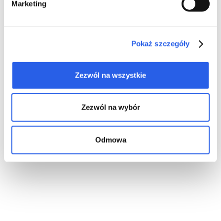
Marketing
drukowanych, były jak najlepsze i niezapomniane.
Dla nas każda książka jest wyjątkowa i każda
zasługuje na najwyższą jakość.
Pokaż szczegóły
Zezwól na wszystkie
Zezwól na wybór
Odmowa