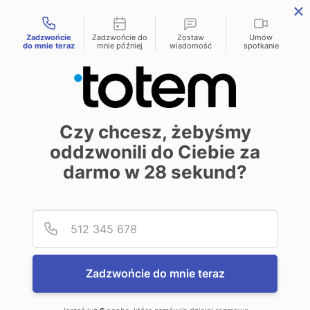
Możliwości kontaktu
menu
Zadzwońcie
Zadzwońcie do
Zostaw
Umów
do mnie teraz
mnie później
wiadomość
spotkanie
Polityka prywatności
Czy chcesz, żebyśmy
oddzwonili do Ciebie za
darmo w
28
sekund?
Wstęp
Podaj
Numer
Prywatność i ochrona danych osobowych jest przez
Totem.com.pl Sp. z o.o. Sp. k. traktowana bardzo poważnie.
Zadzwońcie do mnie teraz
W przypadku zbierania i wykorzystywania danych osobowych,
pragniemy zachować transparentność w zakresie podstawy i