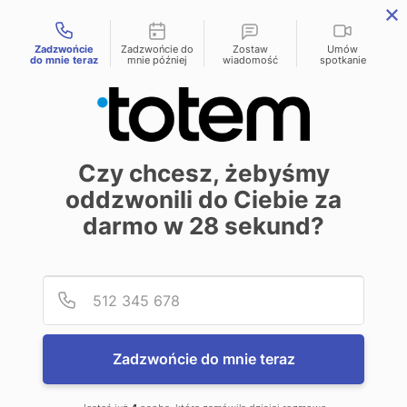
Możliwości kontaktu
menu
Zadzwońcie
Zadzwońcie do
Zostaw
Umów
do mnie teraz
mnie później
wiadomość
spotkanie
Czy chcesz, żebyśmy
oddzwonili do Ciebie za
darmo w
28
sekund?
Podaj
Numer
Zadzwońcie do mnie teraz