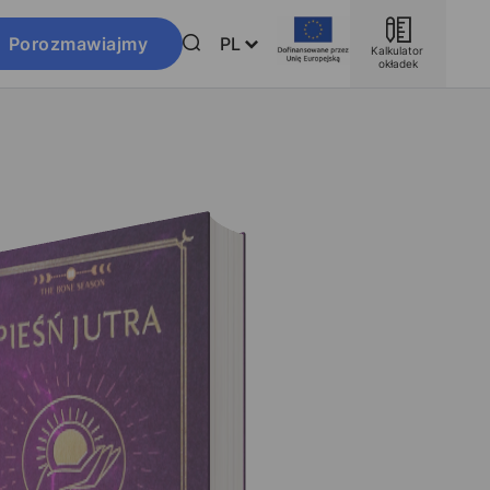
Porozmawiajmy
PL
Kalkulator 
okładek