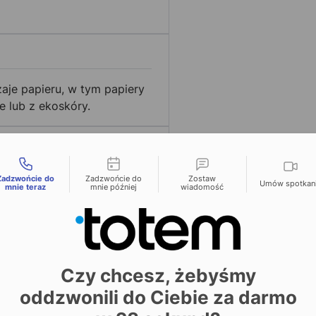
aje papieru, w tym papiery
e lub z ekoskóry.
liwości kontaktu
Zadzwońcie do
Zadzwońcie do
Zostaw
adrukowanych lub z
Umów spotkan
mnie teraz
mnie później
wiadomość
asie, grzbietu
b prostego. Dostępne są
gatorskich, a także różne
my także obwoluty oraz
tach oprawy przeczytasz
Czy chcesz, żebyśmy
oddzwonili do Ciebie za darmo