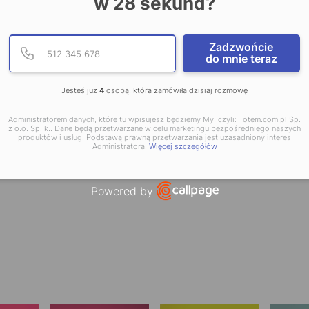
w
28
sekund?
Podaj poprawny numer te
Numer telefonu
rdych podnoszą
Zadzwońcie
kach. W przypadku opraw
do mnie teraz
ia foliami metalizowanymi,
we. Dodatkowo, dla ochrony
Jesteś już
4
osobą, która zamówiła dzisiaj rozmowę
ci, zalecamy laminowanie.
Administratorem danych, które tu wpisujesz będziemy My, czyli: Totem.com.pl Sp.
z
tutaj
.
z o.o. Sp. k.. Dane będą przetwarzane w celu marketingu bezpośredniego naszych
produktów i usług. Podstawą prawną przetwarzania jest uzasadniony interes
Administratora.
Więcej szczegółów
Powered by
Open link in new window