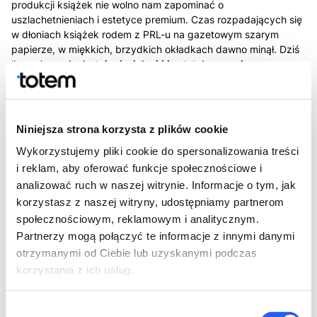
produkcji książek nie wolno nam zapominać o
uszlachetnieniach i estetyce premium. Czas rozpadających się
w dłoniach książek rodem z PRL-u na gazetowym szarym
papierze, w miękkich, brzydkich okładkach dawno minął. Dziś
liczą się
uszlachetnienia, jakość i estetyka premium
.
Czytelnicy zwracają uwagę na wygląd książek. Wydawcy
inwestują więc w uszlachetnienia, takie jak:
lakiery 3D,
Niniejsza strona korzysta z plików cookie
folie metaliczne,
tłoczenia,
Wykorzystujemy pliki cookie do spersonalizowania treści
zadruk krawędzi,
i reklam, aby oferować funkcje społecznościowe i
nietypowe podłoża papierowe,
analizować ruch w naszej witrynie. Informacje o tym, jak
dodatkowe książkowe „gadżety” takie jak zakładki do
korzystasz z naszej witryny, udostępniamy partnerom
książek, czy obwoluty i opaski.
społecznościowym, reklamowym i analitycznym.
Dzięki nim nawet niewielki nakład staje się wyjątkowy, a
Partnerzy mogą połączyć te informacje z innymi danymi
książka zyskuje charakter kolekcjonerski.
otrzymanymi od Ciebie lub uzyskanymi podczas
korzystania z ich usług.
Rynek książek w Polsce a światowe
trendy - jak Polska wpisuje się w
Wybór