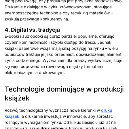
biorą pod uwagę, czy produkcja jest przyjazna środowiskowo.
Drukarnie działające w cyklu zrównoważonym, stosujące
energooszczędne technologie czy recykling materiałów –
zyskują przewagę konkurencyjną.
4. Digital vs. tradycja
E-booki i audiobooki są coraz bardziej popularne, oferując
czytelnikom mobilność i szybki dostęp do treści. Jednak
książki papierowe wciąż mają silną pozycję na rynku – wielu
odbiorców traktuje je jako przedmiot, doświadczenie, element
życia codziennego. Wyzwaniem dla branży wydawniczej staje
się więc odpowiednia równowaga między formatami
elektronicznymi a drukowanymi.
Technologie dominujące w produkcji
książek
Rozwój technologiczny wyznacza nowe kierunki w
druku
książek
, a drukarnie inwestują w innowacje, aby sprostać
rosnącym wymaganiom rynku. Od kilkudziesięciu już lat na
znaczeniu zyskuje
druk cyfrowy
, który w produkcji książek