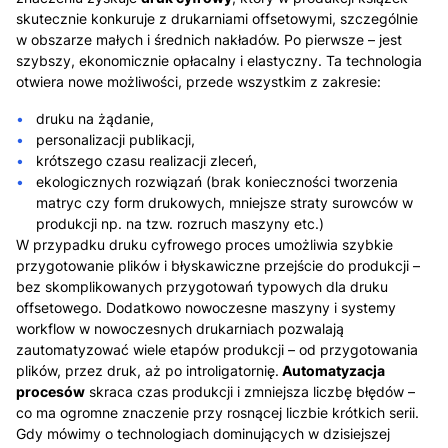
skutecznie konkuruje z drukarniami offsetowymi, szczególnie
w obszarze małych i średnich nakładów. Po pierwsze – jest
szybszy, ekonomicznie opłacalny i elastyczny. Ta technologia
otwiera nowe możliwości, przede wszystkim z zakresie:
druku na żądanie,
personalizacji publikacji,
krótszego czasu realizacji zleceń,
ekologicznych rozwiązań (brak konieczności tworzenia
matryc czy form drukowych, mniejsze straty surowców w
produkcji np. na tzw. rozruch maszyny etc.)
W przypadku druku cyfrowego proces umożliwia szybkie
przygotowanie plików i błyskawiczne przejście do produkcji –
bez skomplikowanych przygotowań typowych dla druku
offsetowego. Dodatkowo nowoczesne maszyny i systemy
workflow w nowoczesnych drukarniach pozwalają
zautomatyzować wiele etapów produkcji – od przygotowania
plików, przez druk, aż po introligatornię.
Automatyzacja
procesów
skraca czas produkcji i zmniejsza liczbę błędów –
co ma ogromne znaczenie przy rosnącej liczbie krótkich serii.
Gdy mówimy o technologiach dominujących w dzisiejszej