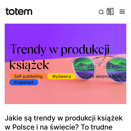
menu
Trendy w produkcji
książek
Self-publishing
Wydawca
28 sierpnia 2025
Projektant
Jakie są trendy w produkcji książek
w Polsce i na świecie? To trudne