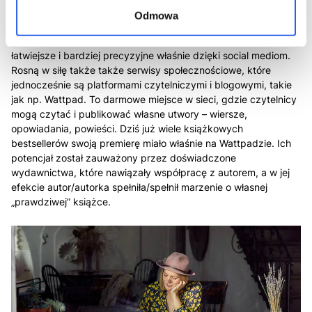
Dziś zupełnie inaczej niż kiedyś promuje się książkę. Wiele
Odmowa
działań przeniosło się do internetu, a samo dotarcie do
interesującej nas czytelniczej grupy docelowej wydaje się
łatwiejsze i bardziej precyzyjne właśnie dzięki social mediom.
Rosną w siłę także także serwisy społecznościowe, które
jednocześnie są platformami czytelniczymi i blogowymi, takie
jak np. Wattpad. To darmowe miejsce w sieci, gdzie czytelnicy
mogą czytać i publikować własne utwory – wiersze,
opowiadania, powieści. Dziś już wiele książkowych
bestsellerów swoją premierę miało właśnie na Wattpadzie. Ich
potencjał został zauważony przez doświadczone
wydawnictwa, które nawiązały współpracę z autorem, a w jej
efekcie autor/autorka spełniła/spełnił marzenie o własnej
„prawdziwej” książce.