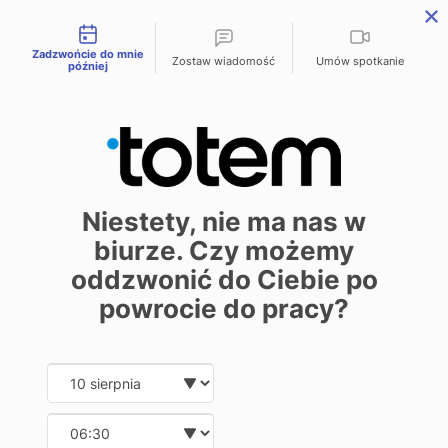
Możliwości kontaktu
menu
Zadzwońcie do mnie
Zostaw wiadomość
Umów spotkanie
później
Spady drukarskie
Self-publishing
Projektant
26 maja 2026
Niestety, nie ma nas w
biurze. Czy możemy
oddzwonić do Ciebie po
powrocie do pracy?
Przygotowanie projektu do druku to
proces, w którym diabeł tkwi
Date and time slection for sch
Wybierz datę
w szczegółach. Jako drukarnia
cyfrowa, która specjalizuje się w
Wybierz godzinę