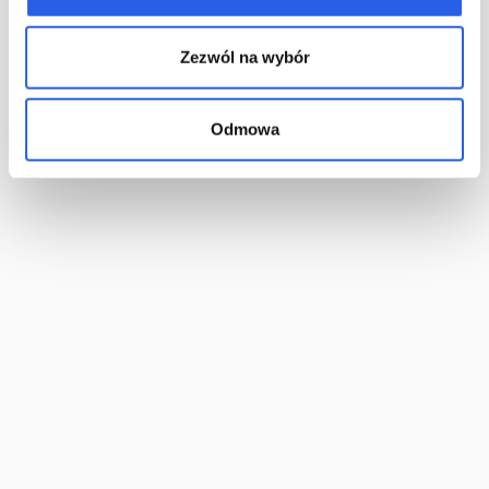
dołączania spadów oraz ewentualnie znaczników cięcia.
Uwaga, w naszej drukarni nie wymagamy żadnych znaczników
Zezwól na wybór
cięcia.
Odmowa
Spady drukarskie a różne rodzaje
publikacji
Wymiar i konstrukcja spadów różnią się w zależności od