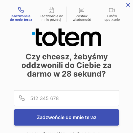
Możliwości kontaktu
menu
Zadzwońcie
Zadzwońcie do
Zostaw
Umów
do mnie teraz
mnie później
wiadomość
spotkanie
Lakierowanie
Czy chcesz, żebyśmy
wybiórcze w druku
oddzwonili do Ciebie za
darmo w
28
sekund?
książek
Podaj
Numer
Projektant
27 maja 2026
Zadzwońcie do mnie teraz
Rynek wydawniczy rządzi się