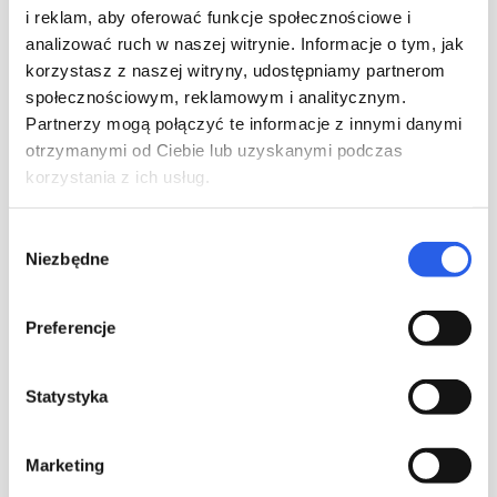
i reklam, aby oferować funkcje społecznościowe i
Najpopularniejszym miejscem aplikacji jest oczywiście okładka
analizować ruch w naszej witrynie. Informacje o tym, jak
książki oraz obwoluta. To one odpowiadają za pierwsze
korzystasz z naszej witryny, udostępniamy partnerom
wrażenie. Dobrze zaplanowany lakier uv wybiórczy pozwala
społecznościowym, reklamowym i analitycznym.
wyeksponować tytuł, sygnaturę wydawnictwa lub kluczowy
element designu.
Partnerzy mogą połączyć te informacje z innymi danymi
otrzymanymi od Ciebie lub uzyskanymi podczas
Czy są publikacje, które szczególnie nadają się do
korzystania z ich usług.
„upiększania” lakierami? Wydaje się, że nie ma takich produkcji.
Lakier jest bardzo uniwersalnym uszlachetnieniem, znajduje
zastosowanie w wielu tematycznie różnych publikacjach.
Wybór
Świetnie sprawdza się zarówno w komiksach czy wydaniach
Niezbędne
zgody
kolekcjonerskich, jak i monografiach, luksusowych albumach,
artystycznych, ale i produktowych katalogach, plannerach,
beletrystyce, książkach dziecięcych. W tych ostatnich pełni
Preferencje
dodatkową rolę – stymulując integrację sensoryczną
najmłodszych.
Statystyka
Marketing