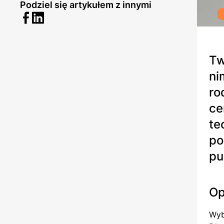
Podziel się artykułem z innymi
Tw
ni
ro
ce
te
po
pu
Op
Wyb