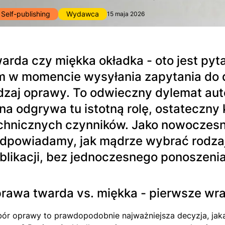
Self-publishing
Wydawca
15 maja 2026
arda czy miękka okładka - oto jest pyta
m w momencie wysyłania zapytania do dr
dzaj oprawy. To odwieczny dylemat au
na odgrywa tu istotną rolę, ostateczny 
chnicznych czynników. Jako nowoczesn
dpowiadamy, jak mądrze wybrać rodzaj
blikacji, bez jednoczesnego ponoszeni
rawa twarda vs. miękka - pierwsze wr
ór oprawy to prawdopodobnie najważniejsza decyzja, jak