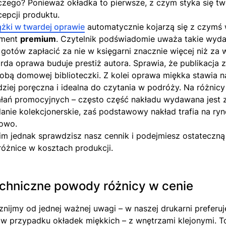
czego? Ponieważ okładka to pierwsze, z czym styka się twój
cepcji produktu.
ążki w twardej oprawie
automatycznie kojarzą się z czymś 
ment
premium
. Czytelnik podświadomie uważa takie wydan
t gotów zapłacić za nie w księgarni znacznie więcej niż za
rda oprawa buduje prestiż autora. Sprawia, że publikacja zy
obą domowej biblioteczki. Z kolei oprawa miękka stawia na
dziej poręczna i idealna do czytania w podróży. Na różnic
ałań promocyjnych – często część nakładu wydawana jest z
anie kolekcjonerskie, zaś podstawowy nakład trafia na ryn
owo.
im jednak sprawdzisz nasz cennik i podejmiesz ostateczną
 różnice w kosztach produkcji.
chniczne powody różnicy w cenie
znijmy od jednej ważnej uwagi – w naszej drukarni preferu
 w przypadku okładek miękkich – z wnętrzami klejonymi. T