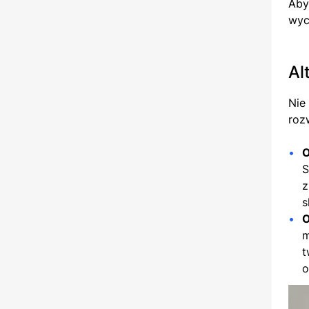
Aby
wyc
Al
Nie
roz
O
S
z
s
O
m
t
o