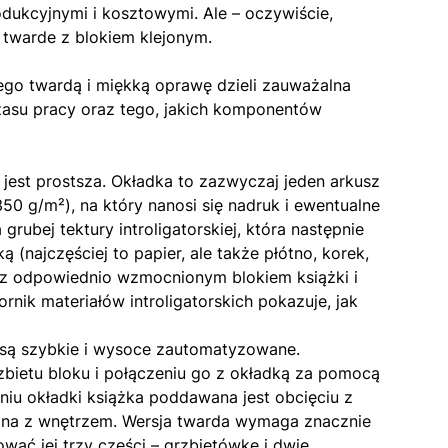
dukcyjnymi i kosztowymi. Ale – oczywiście,
 twarde z blokiem klejonym.
ego twardą i miękką oprawę dzieli zauważalna
zasu pracy oraz tego, jakich komponentów
est prostsza. Okładka to zazwyczaj jeden arkusz
0 g/m²), na który nanosi się nadruk i ewentualne
rubej tektury introligatorskiej, która następnie
 (najczęściej to papier, ale także płótno, korek,
 z odpowiednio wzmocnionym blokiem książki i
rnik materiałów introligatorskich pokazuje, jak
ej są szybkie i wysoce zautomatyzowane.
zbietu bloku i połączeniu go z okładką za pomocą
iu okładki książka poddawana jest obcięciu z
owana z wnętrzem. Wersja twarda wymaga znacznie
ować jej trzy części – grzbietówkę i dwie