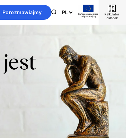
Porozmawiajmy
PL
Kalkulator 
okładek
jest