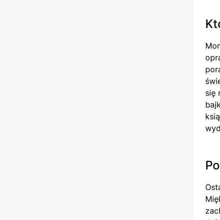
Kt
Mom
opr
por
świ
się
baj
ksi
wyd
Po
Ost
Mięk
zac