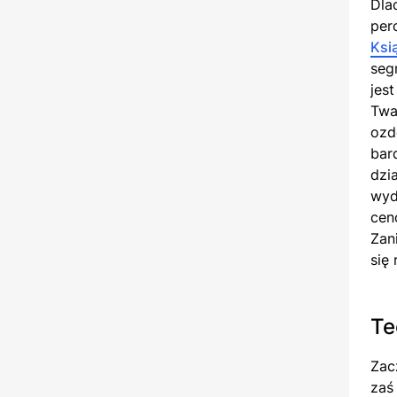
Dla
per
Ksi
seg
jes
Twa
ozd
bar
dzi
wyd
cen
Zan
się
Te
Zac
zaś