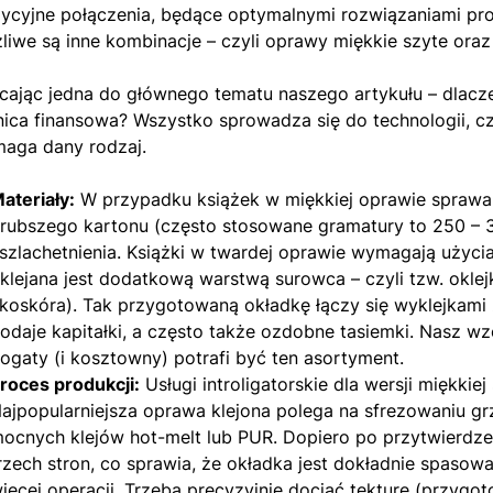
dycyjne połączenia, będące optymalnymi rozwiązaniami pro
liwe są inne kombinacje – czyli oprawy miękkie szyte oraz
cając jedna do głównego tematu naszego artykułu – dlacz
nica finansowa? Wszystko sprowadza się do technologii, c
aga dany rodzaj.
ateriały:
W przypadku książek w miękkiej oprawie sprawa j
rubszego kartonu (często stosowane gramatury to 250 – 35
szlachetnienia. Książki w twardej oprawie wymagają użycia g
klejana jest dodatkową warstwą surowca – czyli tzw. oklejką
koskóra). Tak przygotowaną okładkę łączy się wyklejkami
odaje kapitałki, a często także ozdobne tasiemki. Nasz wzo
ogaty (i kosztowny) potrafi być ten asortyment.
roces produkcji:
Usługi introligatorskie dla wersji miękki
ajpopularniejsza oprawa klejona polega na sfrezowaniu gr
ocnych klejów hot-melt lub PUR. Dopiero po przytwierdzen
rzech stron, co sprawia, że okładka jest dokładnie spas
ięcej operacji. Trzeba precyzyjnie dociąć tekturę (przygot