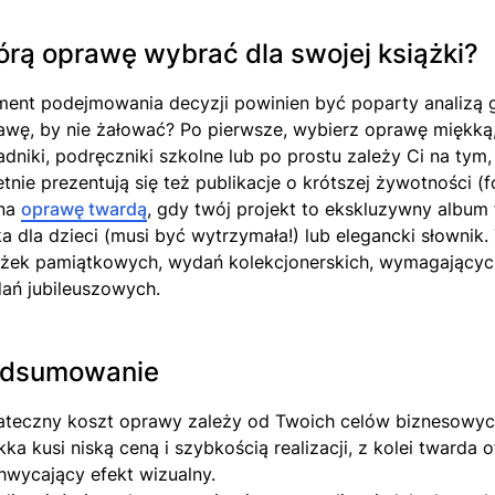
órą oprawę wybrać dla swojej książki?
ent podejmowania decyzji powinien być poparty analizą ga
awę, by nie żałować? Po pierwsze, wybierz oprawę miękką, 
adniki, podręczniki szkolne lub po prostu zależy Ci na tym,
etnie prezentują się też publikacje o krótszej żywotności 
 na
oprawę twardą
, gdy twój projekt to ekskluzywny album f
ka dla dzieci (musi być wytrzymała!) lub elegancki słownik
ążek pamiątkowych, wydań kolekcjonerskich, wymagającyc
ań jubileuszowych.
dsumowanie
ateczny koszt oprawy zależy od Twoich celów biznesowyc
ka kusi niską ceną i szybkością realizacji, z kolei twarda o
hwycający efekt wizualny.