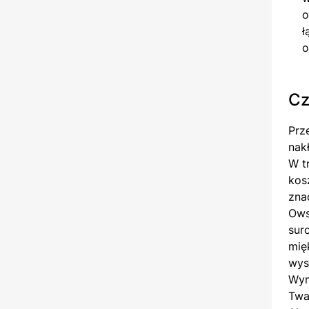
o
ł
o
Cz
Prz
nak
W t
kos
zna
Ows
sur
mię
wys
Wyn
Twa