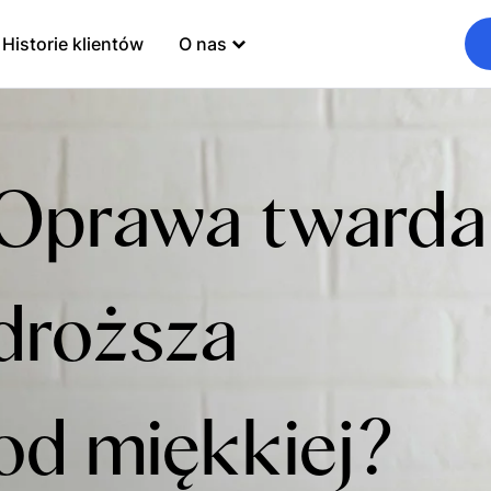
Historie klientów
O nas
Oprawa twarda 
droższa
od miękkiej?