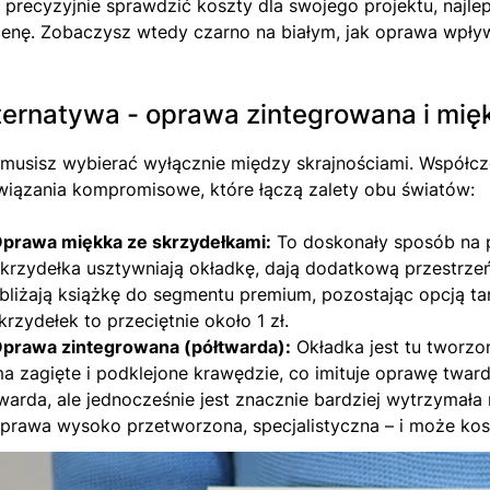
 precyzyjnie sprawdzić koszty dla swojego projektu, najle
enę. Zobaczysz wtedy czarno na białym, jak oprawa wpły
ternatywa - oprawa zintegrowana i mię
 musisz wybierać wyłącznie między skrajnościami. Współcze
wiązania kompromisowe, które łączą zalety obu światów:
prawa miękka ze skrzydełkami:
To doskonały sposób na p
krzydełka usztywniają okładkę, dają dodatkową przestrzeń 
bliżają książkę do segmentu premium, pozostając opcją tan
krzydełek to przeciętnie około 1 zł.
prawa zintegrowana (półtwarda):
Okładka jest tu tworzo
a zagięte i podklejone krawędzie, co imituje oprawę twardą
warda, ale jednocześnie jest znacznie bardziej wytrzymała
prawa wysoko przetworzona, specjalistyczna – i może ko