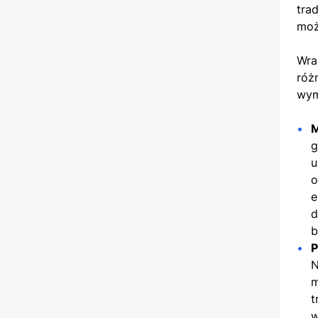
tra
moż
Wra
róż
wym
M
g
u
o
e
d
b
P
N
m
t
w