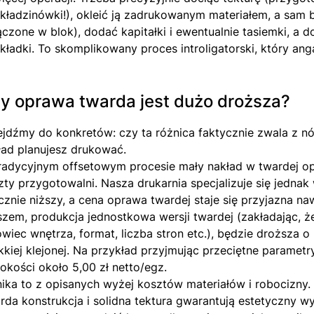
kładzinówki!), okleić ją zadrukowanym materiałem, a sam b
ączone w blok), dodać kapitałki i ewentualnie tasiemki, 
kładki. To skomplikowany proces introligatorski, który ang
y oprawa twarda jest dużo droższa?
ejdźmy do konkretów: czy ta różnica faktycznie zwala z nó
ład planujesz drukować.
radycyjnym offsetowym procesie mały nakład w twardej op
zty przygotowalni. Nasza drukarnia specjalizuje się jednak
cznie niższy, a cena oprawa twardej staje się przyjazna naw
zem, produkcja jednostkowa wersji twardej (zakładając, że
owiec wnętrza, format, liczba stron etc.), będzie droższa o
kkiej klejonej. Na przykład przyjmując przeciętne parametry
okości około 5,00 zł netto/egz.
ika to z opisanych wyżej kosztów materiałów i robocizny. 
rda konstrukcja i solidna tektura gwarantują estetyczny 