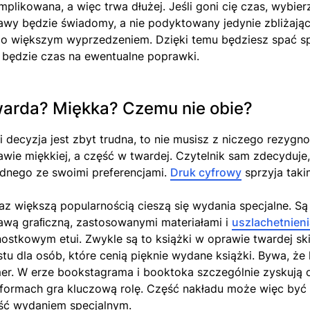
mplikowana, a więc trwa dłużej. Jeśli goni cię czas, wybie
awy będzie świadomy, a nie podyktowany jedynie zbliżając
co większym wyprzedzeniem. Dzięki temu będziesz spać spok
, będzie czas na ewentualne poprawki.
arda? Miękka? Czemu nie obie?
li decyzja jest zbyt trudna, to nie musisz z niczego rez
awie miękkiej, a część w twardej. Czytelnik sam zdecyduje,
dnego ze swoimi preferencjami.
Druk cyfrowy
sprzyja taki
az większą popularnością cieszą się wydania specjalne. Są
awą graﬁczną, zastosowanymi materiałami i
uszlachetnien
nostkowym etui. Zwykle są to książki w oprawie twardej sk
stu dla osób, które cenią pięknie wydane książki. Bywa, ż
er. W erze bookstagrama i booktoka szczególnie zyskują o
tformach gra kluczową rolę. Część nakładu może więc by
ść wydaniem specjalnym.