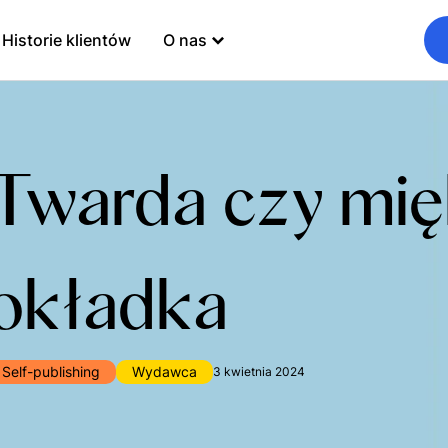
Historie klientów
O nas
Twarda czy mi
okładka
Self-publishing
Wydawca
3 kwietnia 2024