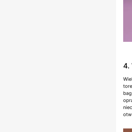
4.
Wie
tor
bag
opr
nie
otw