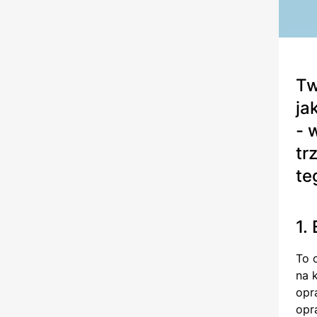
Tw
ja
- 
tr
te
1.
To 
na 
opr
opr