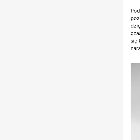
Pod
poz
dzi
cza
się
nar