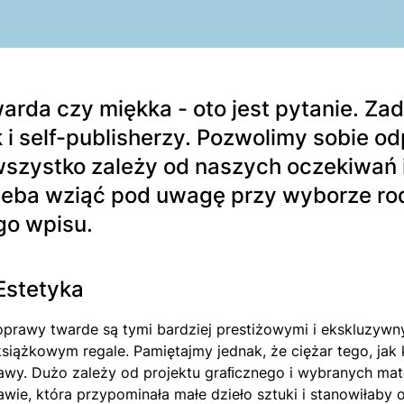
arda czy miękka - oto jest pytanie. Za
k i self-publisherzy. Pozwolimy sobie o
wszystko zależy od naszych oczekiwań i 
zeba wziąć pod uwagę przy wyborze rod
go wpisu.
 Estetyka
oprawy twarde są tymi bardziej prestiżowymi i ekskluzywnym
książkowym regale. Pamiętajmy jednak, że ciężar tego, jak
awy. Dużo zależy od projektu graﬁcznego i wybranych mate
awie, która przypominała małe dzieło sztuki i stanowiłaby