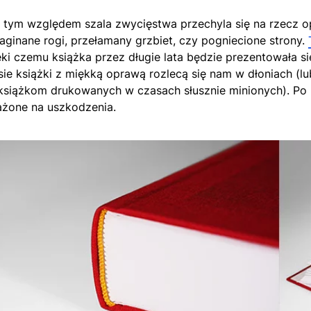
 tym względem szala zwycięstwa przechyla się na rzecz op
aginane rogi, przełamany grzbiet, czy pogniecione strony.
ęki czemu książka przez długie lata będzie prezentowała si
sie książki z miękką oprawą rozlecą się nam w dłoniach (lu
 książkom drukowanych w czasach słusznie minionych). Po 
ażone na uszkodzenia.