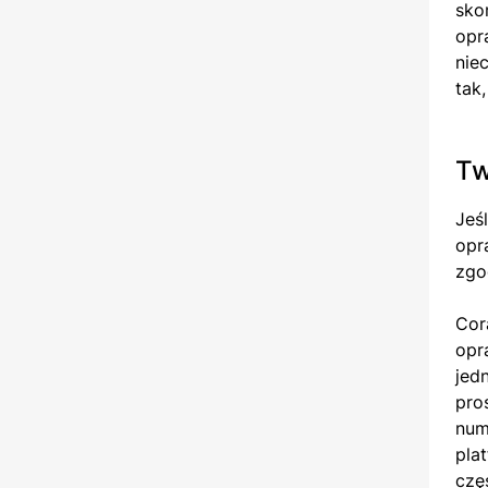
sko
opr
nie
tak
Tw
Jeś
opr
zgo
Cor
opr
jed
pro
num
pla
czę