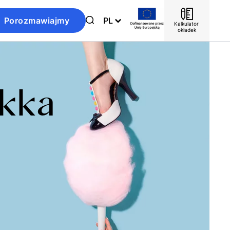
Porozmawiajmy
PL
Kalkulator 
okładek
ękka