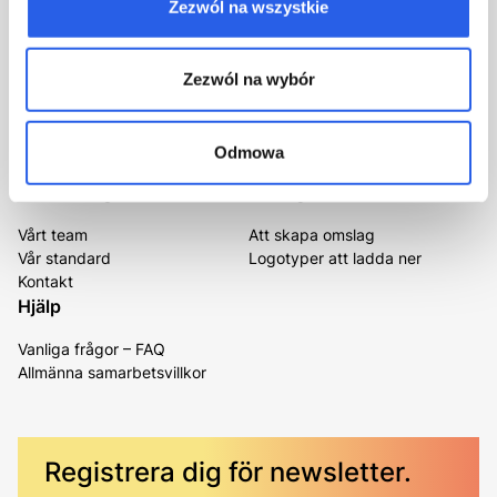
Zezwól na wszystkie
Lämna ditt telefonnummer – vi ringer dig.
kontakt@totem.com.pl
Zezwól na wybór
Certifikat
Odmowa
Om företaget
För dig
Vårt team
Att skapa omslag
Vår standard
Logotyper att ladda ner
Kontakt
Hjälp
Vanliga frågor – FAQ
Allmänna samarbetsvillkor
Registrera dig för newsletter.