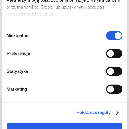
Partnerzy mogą połączyć te informacje z innymi danymi
otrzymanymi od Ciebie lub uzyskanymi podczas
korzystania z ich usług.
Wybór
Niezbędne
zgody
Preferencje
Förra post
Nästa post
Statystyka
Marketing
Pokaż szczegóły