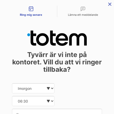
Contact types
menu
Ring mig senare
Lämna ett meddelande
Allmänna
Tyvärr är vi inte på
samarbetsvillkor
kontoret. Vill du att vi ringer
tillbaka?
Date and time slection for sch
Select date
§1. Allmänna villkor
Select time
1. Anställda på Totem.com.pl (nedan kallat Totem) utför
omsorgsfullt beställningar från Beställare för parternas
Provid
Phone
ömsesidiga belåtenhet.