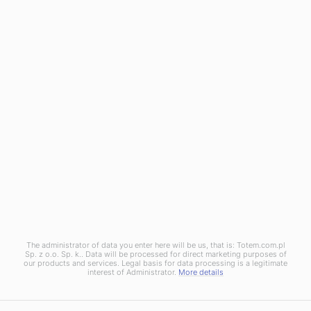
Registrera dig för newsletter.
Läs om aktuella offert, våra råd och aktuella händelser!
När du registrerar dig accepterar du vår
Integritetspolicy
.
The administrator of data you enter here will be us, that is: Totem.com.pl
Sp. z o.o. Sp. k.. Data will be processed for direct marketing purposes of
Integritetspolicy
our products and services. Legal basis for data processing is a legitimate
interest of Administrator.
More details
Totem © 2026. Wszelkie prawa zastrzeżone.