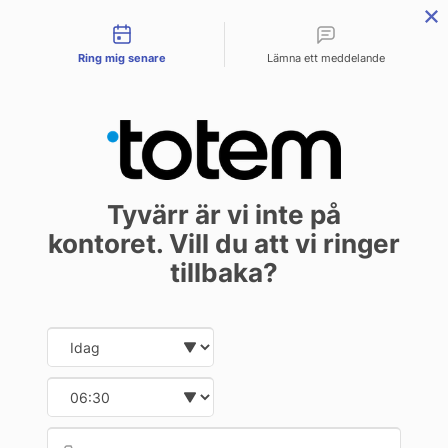
Contact types
menu
Ring mig senare
Lämna ett meddelande
Tyvärr är vi inte på
kontoret. Vill du att vi ringer
tillbaka?
Date and time slection for sch
Select date
Select time
Provid
Phone