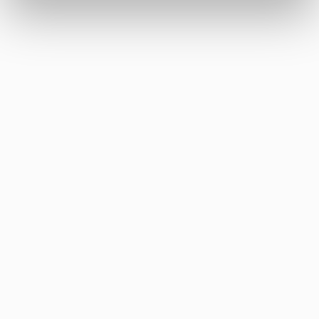
användas för tryckning av högkvalitativa arbeten. Papper med
liknande egenskaper som basversionen (Munken Pure), men
med högre volym, vilket ökar papperets grovhet och även
bokens tjocklek.
tillgängliga ytvikter: 90 g, 100 g, 120 g, 130 g, 150 g, 170 g,
300 g
bulk: 1,40