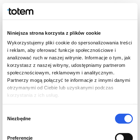
Munken Premium Cream
Krämfärgat, träfritt, obestruket papper med en naturlig yta som
ger bästa möjliga läsbarhet. Passar utmärkt för både svartvita
Niniejsza strona korzysta z plików cookie
och färgtryck. Perfekt för tryckning av almanackor och
Wykorzystujemy pliki cookie do spersonalizowania treści
planeringskalendrar.
i reklam, aby oferować funkcje społecznościowe i
analizować ruch w naszej witrynie. Informacje o tym, jak
tillgängliga ytvikter: 80 g, 90 g, 100 g, 115 g
bulk: 1,30
korzystasz z naszej witryny, udostępniamy partnerom
społecznościowym, reklamowym i analitycznym.
Partnerzy mogą połączyć te informacje z innymi danymi
Obestruket premium
otrzymanymi od Ciebie lub uzyskanymi podczas
korzystania z ich usług.
Wybór
Niezbędne
zgody
Preferencje