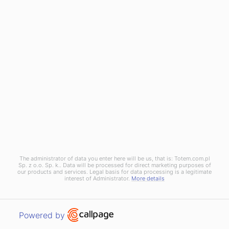
The administrator of data you enter here will be us, that is: Totem.com.pl
Sp. z o.o. Sp. k.. Data will be processed for direct marketing purposes of
our products and services. Legal basis for data processing is a legitimate
interest of Administrator.
More details
Magno Satin
Ett högkvalitativt, flerfaldigt bestruket, träfritt vitt papper med
Open link in new window
Powered by
matt yta och en silkeslen finish som garanterar utmärkt
kontrast mellan text och illustrationer. Det kännetecknas av