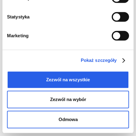
Statystyka
Marketing
Pokaż szczegóły
Zezwól na wszystkie
Zezwól na wybór
Munken Pure Rough
Obestruket papper med ökad volym och en krämig nyans.
Odmowa
Mycket behagligt och naturligt att ta på. Ger utmärkta
tryckresultat. Ger en slutprodukt med högre styvhet samtidigt
som publikationens vikt minskas. Det kan med framgång