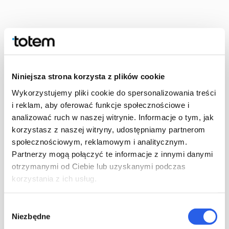
Bokboxar
Vi tillverkar också bokboxar och fickor för CD-skivor. En
bokbox kan innehålla en eller flera böcker och ger extra skydd
Niniejsza strona korzysta z plików cookie
till t.ex. speciella utgåvor trycka i liten upplaga. Bokbox kan
Wykorzystujemy pliki cookie do spersonalizowania treści
tillverkas som en exklusiv del av en upplaga, riktad särskilt till
i reklam, aby oferować funkcje społecznościowe i
t.ex. kritiker eller deltagare på en bokrelease.
analizować ruch w naszej witrynie. Informacje o tym, jak
korzystasz z naszej witryny, udostępniamy partnerom
społecznościowym, reklamowym i analitycznym.
Partnerzy mogą połączyć te informacje z innymi danymi
otrzymanymi od Ciebie lub uzyskanymi podczas
korzystania z ich usług.
Wybór
Tråd
Niezbędne
zgody