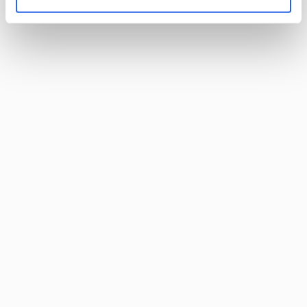
Vill du kanske ha en lösning som inte finns beskriven på
vår hemsida? Kontakta oss så får vi se vad vi kan göra för
dig.
Ring oss
Kontakt
Vanliga frågor - FAQ
Hur lång är trycktiden?