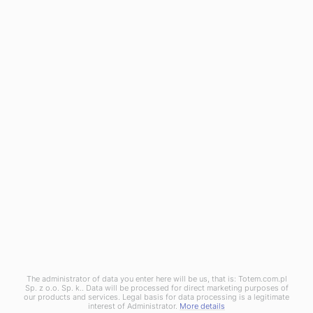
Vanliga frågor – FAQ
Allmänna samarbetsvillkor
Registrera dig för newsletter.
Läs om aktuella offert, våra råd och aktuella händelser!
När du registrerar dig accepterar du vår
Integritetspolicy
.
The administrator of data you enter here will be us, that is: Totem.com.pl
Sp. z o.o. Sp. k.. Data will be processed for direct marketing purposes of
Integritetspolicy
our products and services. Legal basis for data processing is a legitimate
interest of Administrator.
More details