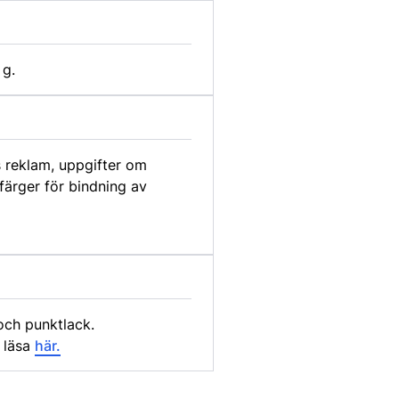
 g.
s reklam, uppgifter om
 färger för bindning av
 och punktlack.
 läsa
här.