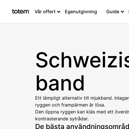
Vår offert
Egenutgivning
Guide
Schweizi
band
Ett lämpligt alternativ till mjukband. Inla
ryggen och frampärmen är lösa.
Den öppna ryggen kan kläs med ett överdr
kontrasterande sytrådar.
De bästa användningsområ