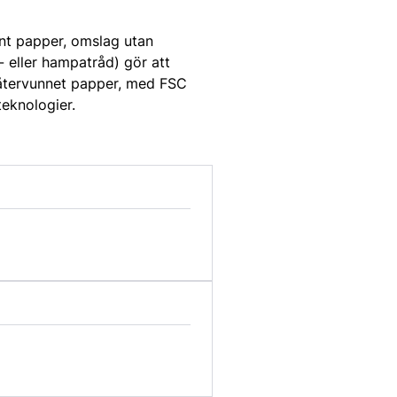
nt papper, omslag utan
- eller hampatråd) gör att
a återvunnet papper, med FSC
teknologier.