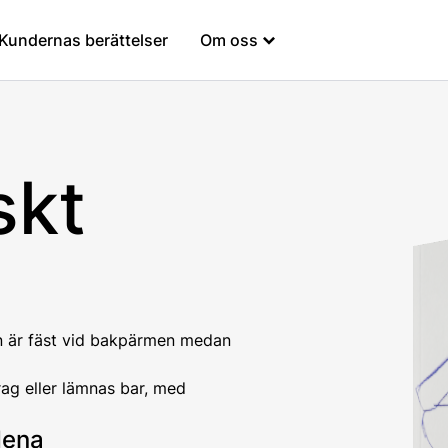
Kundernas berättelser
Om oss
skt
gan är fäst vid bakpärmen medan
ag eller lämnas bar, med
dena