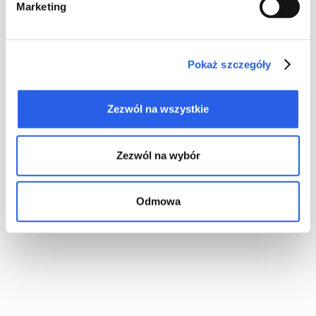
Marketing
K
anttryck kan också vara en förlängning av designen från
Pokaż szczegóły
omslaget. Blocktryck är inte bara en lösning för enstaka
exemplar av publikationer i en volym, utan också ett
spännande komplement till utseendet på en serie eller
Zezwól na wszystkie
publikation som består av flera volymer. Det passar också
utmärkt för konstnärliga anteckningsböcker eller eleganta
planners.
Zezwól na wybór
Odmowa
I vårt tryckeri är det, tack vare en modern bläckstråleskrivare,