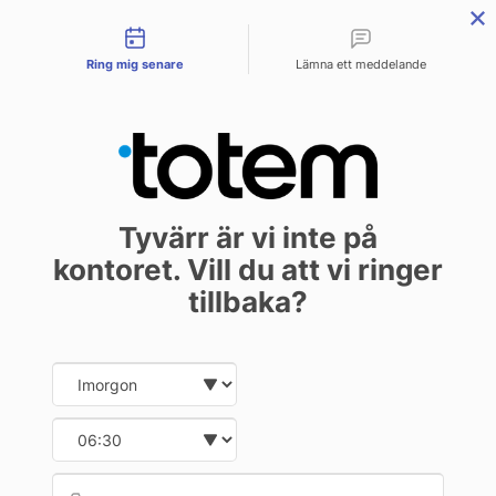
Contact types
menu
Ring mig senare
Lämna ett meddelande
Förädling av
Tyvärr är vi inte på
böckernas kanter
kontoret. Vill du att vi ringer
Egenutgivning
Utgivare
23 april 2024
tillbaka?
Designer
Date and time slection for sch
Select date
Select time
Det kan tyckas att allt redan har
sagts om ämnet bokfinish. Men
Provid
Phone