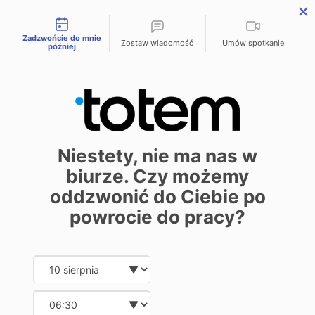
Możliwości kontaktu
menu
Zadzwońcie do mnie
Zostaw wiadomość
Umów spotkanie
później
Prawa autorskie w
druku książek
Niestety, nie ma nas w
biurze. Czy możemy
Self-publishing
Wydawca
21 listopada 2025
oddzwonić do Ciebie po
Projektant
powrocie do pracy?
Date and time slection for sch
Wybierz datę
Wydaje się, że książka to po prostu
Wybierz godzinę
papier, farba i klej. Nic bardziej