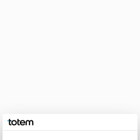
Jak drukarnie chronią prace?
W erze cyfrowej, gdzie plik PDF można wysłać w sekundę na
drugi koniec świata, bezpieczeństwo danych jest kluczowe.
Przesyłane do nas pliki produkcyjne – te z tekstem wnętrza
oraz pliki okładkowe oraz z maskami na uszlachetnienia – są
chronione przed wyciekiem do ogólnodostępnej przestrzeni
sieciowej. Dlaczego to ważne? Bo niekontrolowany wypływ