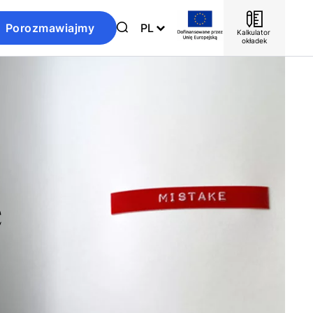
Porozmawiajmy
PL
Kalkulator 
okładek
e