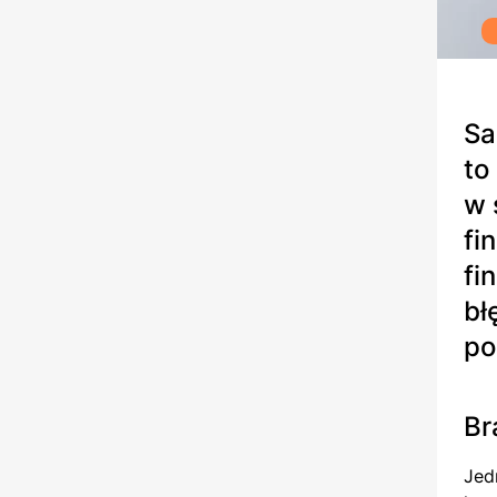
Sa
to
w 
fi
fi
bł
po
Br
Jed