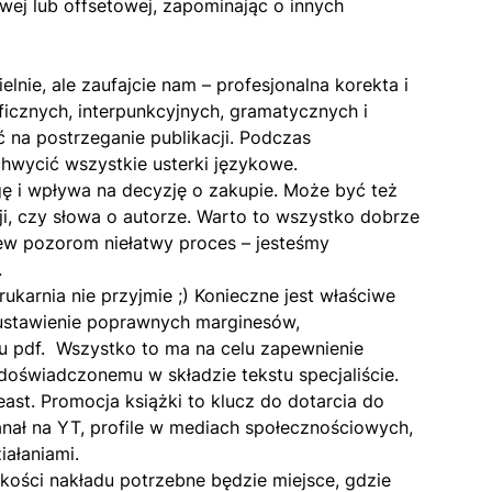
wej lub offsetowej, zapominając o innych
nie, ale zaufajcie nam – profesjonalna korekta i
ficznych, interpunkcyjnych, gramatycznych i
ć na postrzeganie publikacji. Podczas
hwycić wszystkie usterki językowe.
gę i wpływa na decyzję o zakupie. Może być też
i, czy słowa o autorze. Warto to wszystko dobrze
ew pozorom niełatwy proces – jesteśmy
.
rukarnia nie przyjmie ;) Konieczne jest właściwe
 ustawienie poprawnych marginesów,
u pdf.
Wszystko to ma na celu zapewnienie
o doświadczonemu w składzie tekstu specjaliście.
east.
Promocja książki
to klucz do dotarcia do
kanał na YT, profile w mediach społecznościowych,
ałaniami.
lkości nakładu potrzebne będzie miejsce, gdzie