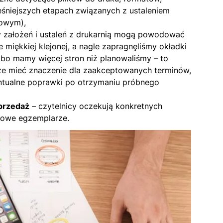
śniejszych etapach związanych z ustaleniem
gowym
),
y założeń i ustaleń z drukarnią mogą powodować
miękkiej klejonej, a nagle zapragnęliśmy okładki
, bo mamy więcej stron niż planowaliśmy – to
oże mieć znaczenie dla zaakceptowanych terminów,
ntualne poprawki po otrzymaniu próbnego
sprzedaż
– czytelnicy oczekują konkretnych
rowe egzemplarze.