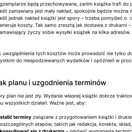
gzemplarze będą przechowywane, zanim książka trafi do p
eśli zamawiany jest mały nakład, spokojnie będzie można
eśli jednak nakład książki jest spory – trzeba pomyśleć 
eneruje koszty. Tak samo zresztą jak dostawa z drukarni – n
amawiający życzy sobie wysyłki książek na kilka adresów.
k uwzględnienia tych kosztów może prowadzić nie tylko d
ystkim do niespodziewanych wydatków i opóźnień w proc
ak planu i uzgodnienia terminów
ry plan nie jest zły. Wydanie własnej książki dobrze trakt
nu wszystkich działań. Ważne jest, aby:
stalić terminy
związane z przygotowaniem książki i drukie
oszczególnych etapów, takich jak redakcja, korekta, skład, 
konsultować się z drukarnią
– omówić wymagania technicz