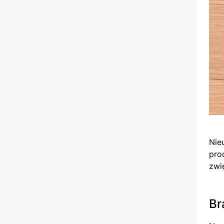
Nie
pro
zwi
Br