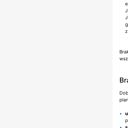
e
J
J
g
z
Bra
wsz
Br
Dob
pla
u
p
s