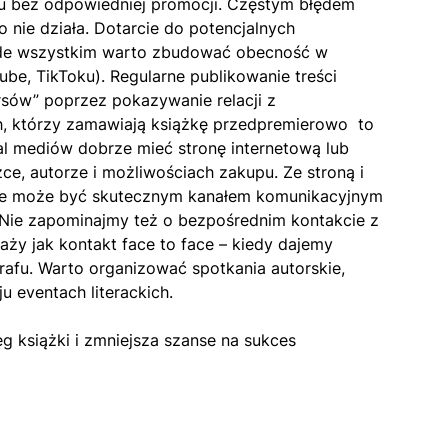
esu bez odpowiedniej promocji. Częstym błędem
to nie działa. Dotarcie do potencjalnych
ede wszystkim warto zbudować obecność w
be, TikToku). Regularne publikowanie treści
rsów” poprzez pokazywanie relacji z
h, którzy zamawiają książkę przedpremierowo to
al mediów dobrze mieć stronę internetową lub
żce, autorze i możliwościach zakupu. Ze stroną i
które może być skutecznym kanałem komunikacyjnym
. Nie zapominajmy też o bezpośrednim kontakcie z
daży jak kontakt face to face – kiedy dajemy
rafu. Warto organizować spotkania autorskie,
u eventach literackich.
 książki i zmniejsza szanse na sukces