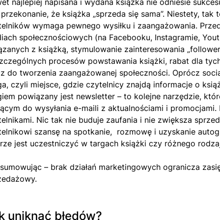
et najlepiej napisana i wydana książka nie odniesie sukc
t przekonanie, że książka „sprzeda się sama”. Niestety, tak 
telników wymaga pewnego wysiłku i zaangażowania. Prz
iach społecznościowych (na Facebooku, Instagramie, Youtu
ązanych z książką, stymulowanie zainteresowania „followe
zczególnych procesów powstawania książki, rabat dla tyc
cz do tworzenia zaangażowanej społeczności. Oprócz soci
ga, czyli miejsce, gdzie czytelnicy znajdą informacje o ksią
giem powiązany jest newsletter – to kolejne narzędzie, 
żącym do wysyłania e-maili z aktualnościami i promocjami
telnikami. Nic tak nie buduje zaufania i nie zwiększa sprze
telnikowi szansę na spotkanie, rozmowę i uzyskanie autog
rze jest uczestniczyć w targach książki czy różnego rodzaj
sumowując – brak działań marketingowych ogranicza zasięg
zedażowy.
k uniknąć błędów?