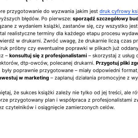
re przygotowanie do wyzwania jakim jest
druk cyfrowy ks
yższych błędów. Po pierwsze:
sporządź szczegółowy bud
ązane z wydaniem książki, zastanów się, czy wszystko jest
stal realistyczne terminy dla każdego etapu procesu wyd
wierdź w drukarni. Zwróć uwagę, że drukarnie liczą czas p
ruk próbny czy ewentualne poprawki w plikach już oddanyc
cz –
konsultuj się z profesjonalistami
– skorzystaj z usług
ektorów, dtp-owców, polecanej drukarni.
Przygotuj pliki 
ki były poprawnie przygotowane – miały odpowiedni format,
nwestuj w marketing
– zaplanuj działania promocyjne z wy
ętaj, że sukces książki zależy nie tylko od jej treści, ale 
rze przygotowany plan i współpraca z profesjonalistami z
ez czytelników i osiągnięcie zamierzonych celów.