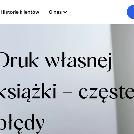
Historie klientów
O nas
Druk własnej
książki – częst
błędy