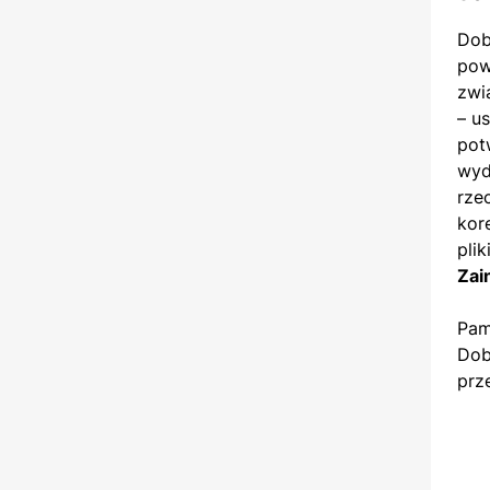
Dob
pow
zwi
– u
pot
wyd
rze
kor
pli
Zai
Pami
Dob
prz