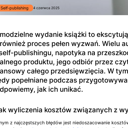
Self-publishing
4 czerwca 2025
modzielne wydanie książki to ekscytuj
 również proces pełen wyzwań. Wielu a
self-publishingu, napotyka na przeszko
nalnego produktu, jego odbiór przez czy
nansowy całego przedsięwzięcia. W ty
ędy popełniane podczas przygotowywani
dpowiemy, jak ich unikać.
ak wyliczenia kosztów związanych z wy
nym z najczęstszych błędów jest niedoszacowanie kosztów