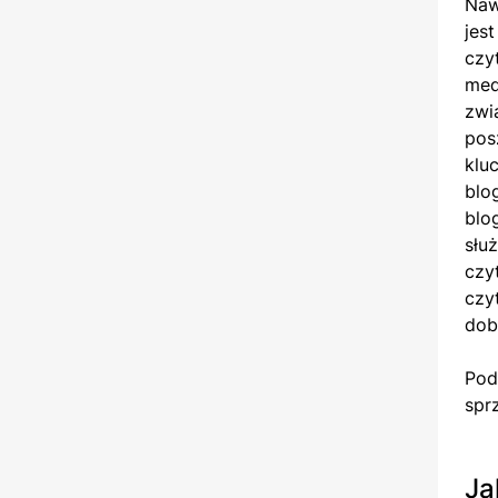
Naw
jes
czy
med
zwi
pos
klu
blo
blo
słu
czy
czy
dob
Pod
spr
Ja