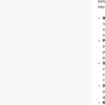
kon
ist
R
r
s
s
P
ś
p
p
S
z
z
c
D
p
g
K