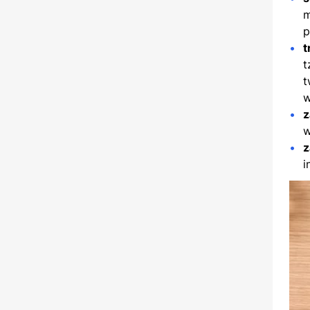
m
p
t
t
t
w
z
w
z
i