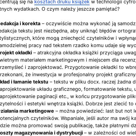
centrują się na
kosztach druku książek
w technologii cyfro
otnych wydatkach. O czym należy jeszcze pamiętać?
edakcja i korekta
– oczywiście można wykonać ją samodziel
edakcja tekstu jest niezbędna, aby uniknąć błędów ortogra
tylistycznych, które mogą zniechęcić czytelników i wpłyną
amodzielnej pracy nad tekstem rzadko komu udaje się wyc
rojekt okładki
– atrakcyjna okładka książki przyciąga uwa
wietnym materiałem marketingowym i miejscem dla recenzj
rzemyśleć i zaprojektować. Przygotowanie okładki to wbr
rzekonani, że inwestycja w profesjonalny projekt graficzny
kład i łamanie tekstu
– tekstu w pliku docx. raczej żadna d
aprojektowanie układu graficznego, formatowanie tekstu,
aprojektowanie paginacji etc., w końcu przygotowanie
plik
zytelności i estetyki wnętrza książki. Dobrze jest zlecić t
ziałania marketingowe
– można powiedzieć: last but not l
otencjalnych czytelników. Wspaniale, jeśli autor ma swój 
dzie można promować swoją publikację, także płatnymi dzi
oszty magazynowania i dystrybucji
– w zależności od wie