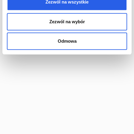
Zezwól na wszystkie
Quel est le volume minimum possible à
commander ?
Zezwól na wybór
Puis-je commander un exemplaire de
démonstration à Totem ?
Odmowa
Quelle est la différence de prix entre la reliure
allemande et la reliure rigide ?
Produits apparentés