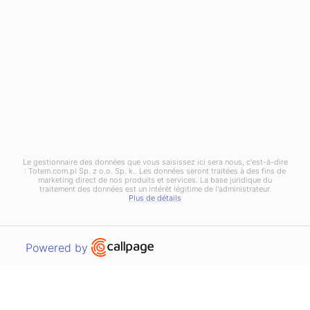
S'abonner à notre newsletter
Suivez nos offres, nos conseils et nos événements !
En vous inscrivant, vous acceptez la
Politique de
confidentialité
.
Le gestionnaire des données que vous saisissez ici sera nous, c'est-à-dire
: Totem.com.pl Sp. z o.o. Sp. k.. Les données seront traitées à des fins de
marketing direct de nos produits et services. La base juridique du
traitement des données est un intérêt légitime de l'administrateur.
Plus de détails
Open link in new window
Powered by
Politique de confidentialité
Totem © 2026. Tous droits réservés.