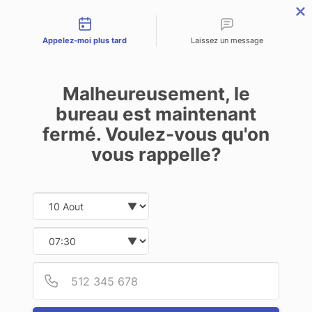
Types de contact
menu
Appelez-moi plus tard
Laissez un message
Malheureusement, le
bureau est maintenant
fermé. Voulez-vous qu'on
vous rappelle?
Date and time slection for sch
Sélectionnez une date
Select time
Provid
Phone