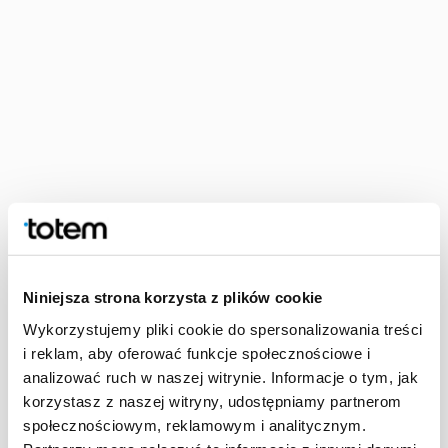
Offre pour les éditeurs et les auto-
éditeurs
Niniejsza strona korzysta z plików cookie
Wykorzystujemy pliki cookie do spersonalizowania treści
Découvrez les avantages de travailler avec nous.
i reklam, aby oferować funkcje społecznościowe i
analizować ruch w naszej witrynie. Informacje o tym, jak
korzystasz z naszej witryny, udostępniamy partnerom
Auto-édition
społecznościowym, reklamowym i analitycznym.