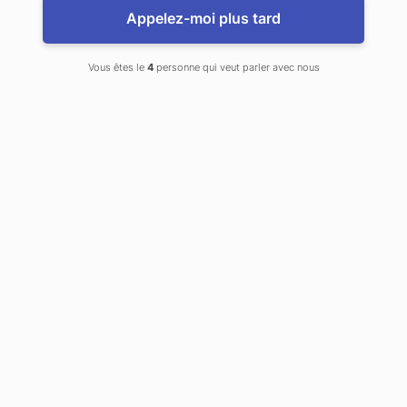
Appelez-moi plus tard
Vous êtes le
4
personne qui veut parler avec nous
Reliure dure
collee
Produit spécialisé dans lequel les pages de l’encart sont
reliées entre elles par de la colle. L’utilisation d’une
couverture rigide permet de prolonger la durée de vie
de la publication et de lui donner une apparence