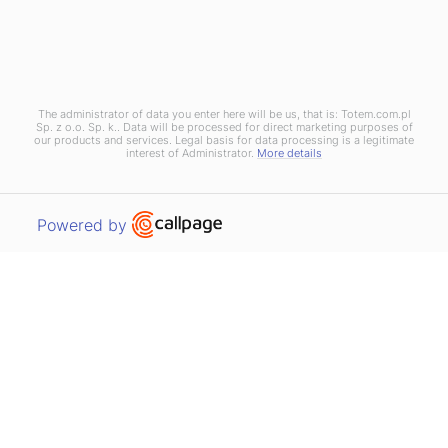
The administrator of data you enter here will be us, that is: Totem.com.pl
Sp. z o.o. Sp. k.. Data will be processed for direct marketing purposes of
our products and services. Legal basis for data processing is a legitimate
interest of Administrator.
More details
Open link in new window
Powered by
01
Perfect quality
When printing books, we spare no effort to make them
beautiful, long-lasting, modern-looking and timeless at the
same time. We are aware that product and service quality are
some of the key decisive factors when choosing the printing