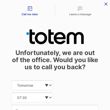
Contact types
menu
Call me later
Leave a message
Unfortunately, we are out
of the office. Would you like
us to call you back?
Date and time slection for sch
Select date
Select time
Provid
Phone