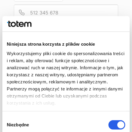
prawidłowo zaprojektować plik z maską pod uszlachetnienie.
Podaj
Numer
Zadzwońcie do mnie później
Niniejsza strona korzysta z plików cookie
Jesteś już
4
osobą, która zamówiła dzisiaj rozmowę
Wykorzystujemy pliki cookie do spersonalizowania treści
i reklam, aby oferować funkcje społecznościowe i
analizować ruch w naszej witrynie. Informacje o tym, jak
korzystasz z naszej witryny, udostępniamy partnerom
społecznościowym, reklamowym i analitycznym.
Partnerzy mogą połączyć te informacje z innymi danymi
otrzymanymi od Ciebie lub uzyskanymi podczas
korzystania z ich usług.
Wybór
Niezbędne
zgody