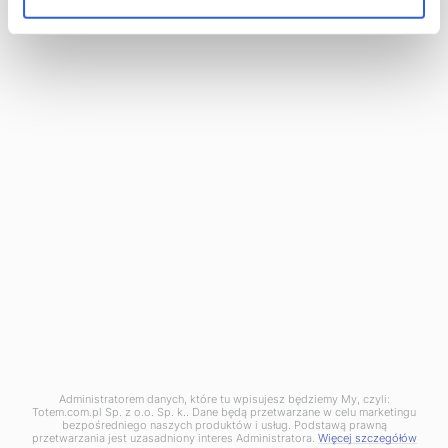
Zapisz się do newslettera
Bądź na bieżąco z naszą ofertą, poradami i
wydarzeniami!
Zapisując się akceptujesz
Politykę prywatności.
.
Administratorem danych, które tu wpisujesz będziemy My, czyli:
Totem.com.pl Sp. z o.o. Sp. k.. Dane będą przetwarzane w celu marketingu
Polityka prywatności
bezpośredniego naszych produktów i usług. Podstawą prawną
przetwarzania jest uzasadniony interes Administratora.
Więcej szczegółów