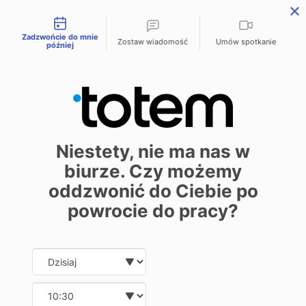
Możliwości kontaktu
menu
Zadzwońcie do mnie
Zostaw wiadomość
Umów spotkanie
później
Kolor czarny
w druku
Niestety, nie ma nas w
biurze. Czy możemy
25 maja 2026
oddzwonić do Ciebie po
powrocie do pracy?
Date and time slection for sch
Wybierz datę
W swojej publikacji masz dużo monochromatycznych grafik w
czarnym kolorze? Zastanawiasz się, jak poprawnie
przygotować plik do druku, żeby czerń była prawdziwie
Wybierz godzinę
czarna, nie zaś szara, bez intensywności i właściwego