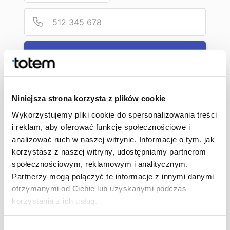
nafarbienia?
Podaj
Numer
Zobacz nasz film. Wyjaśniamy w nim, co to jest głęboka czerń,
czym różni się ona od „standardowej” czerni – 100% K i kiedy
stosujemy jedną, a kiedy drugą. Mamy nadzieję, że nasze
Zadzwońcie do mnie później
wskazówki okażą się przydatne przy projektowaniu książki.
Dobrego projektowania!
Jesteś już
4
osobą, która zamówiła dzisiaj rozmowę
Niniejsza strona korzysta z plików cookie
Wykorzystujemy pliki cookie do spersonalizowania treści
i reklam, aby oferować funkcje społecznościowe i
analizować ruch w naszej witrynie. Informacje o tym, jak
korzystasz z naszej witryny, udostępniamy partnerom
społecznościowym, reklamowym i analitycznym.
Partnerzy mogą połączyć te informacje z innymi danymi
otrzymanymi od Ciebie lub uzyskanymi podczas
korzystania z ich usług.
Wybór