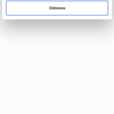
Najczęściej zadawane pytania
Odmowa
Formularz reklamacyjny
Ogólne warunki współpracy
Podstawowe normy jakościowe
Zapisz się do newslettera
Bądź na bieżąco z naszą ofertą, poradami i
wydarzeniami!
Zapisując się akceptujesz
Politykę prywatności.
.