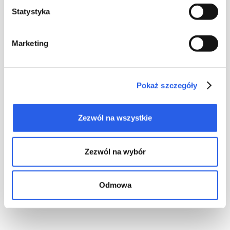
Leave your number and we’ll call back
Statystyka
kontakt@totem.com.pl
Certificates
Marketing
About us
For you
Pokaż szczegóły
Totem team
Cover generator
Our standards
Logos download
Zezwól na wszystkie
Contact
Book+
GREEN BOOK
Help
Zezwól na wybór
Frequently asked questions
General terms of cooperation
Basic quality standards
Odmowa
Sign up for our newsletter