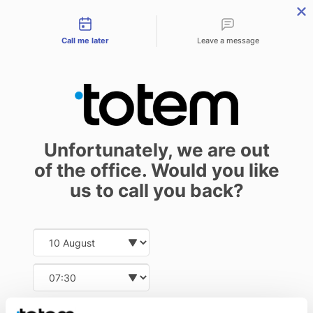
Contact types
menu
Call me later
Leave a message
Xerox – case study
News
Unfortunately, we are out
20 July 2016
of the office. Would you like
us to call you back?
Xerox case study
Date and time slection for sch
Select date
We invite you to watch the video prepared by
Xerox
– about
Select time
our printing house and our printing systems.
Provid
Phone