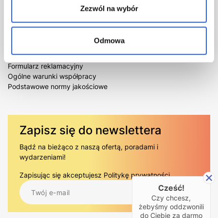
Oferty pracy
Book+
Zezwól na wybór
Kontakt
Książka Przyjazna Oczom
GREEN BOOK
Pomoc
Odmowa
Najczęściej zadawane pytania
Formularz reklamacyjny
Ogólne warunki współpracy
Podstawowe normy jakościowe
Zapisz się do newslettera
Bądź na bieżąco z naszą ofertą, poradami i
wydarzeniami!
Zapisując się akceptujesz
Politykę prywatności.
.
Cześć!
Czy chcesz,
żebyśmy oddzwonili
do Ciebie za darmo