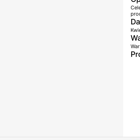
Cel
pro
Da
Kwi
Wa
War
Pr