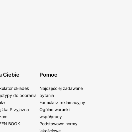
a Ciebie
Pomoc
kulator okładek
Najczęściej zadawane
otypy do pobrania
pytania
ok+
Formularz reklamacyjny
ążka Przyjazna
Ogólne warunki
zom
współpracy
EEN BOOK
Podstawowe normy
jakościowe