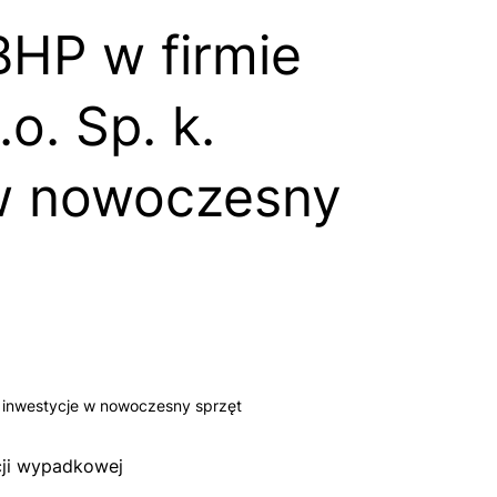
HP w firmie
o. Sp. k.
 w nowoczesny
z inwestycje w nowoczesny sprzęt
cji wypadkowej