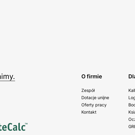
imy.
O firmie
Dl
Zespół
Kal
Dotacje unijne
Log
Oferty pracy
Bo
Kontakt
Ksi
Oc
GR