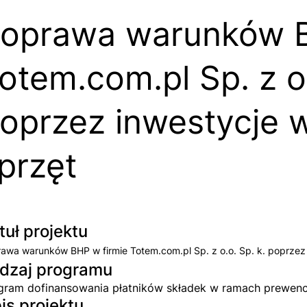
oprawa warunków B
otem.com.pl Sp. z o.
oprzez inwestycje
przęt
tuł projektu
awa warunków BHP w firmie Totem.com.pl Sp. z o.o. Sp. k. poprze
dzaj programu
gram dofinansowania płatników składek w ramach prewen
is projektu