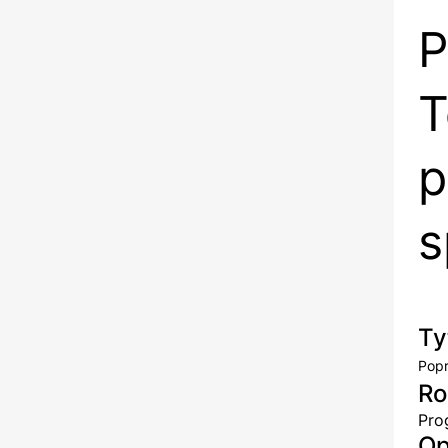
P
T
p
s
Ty
Popr
Ro
Pro
Op