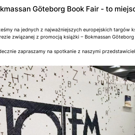
kmassan Göteborg Book Fair - to miejsc
teśmy na jednych z najważniejszych europejskich targów ks
rezie związanej z promocją książki – Bokmassan Göteborg B
decznie zapraszamy na spotkanie z naszymi przedstawiciel