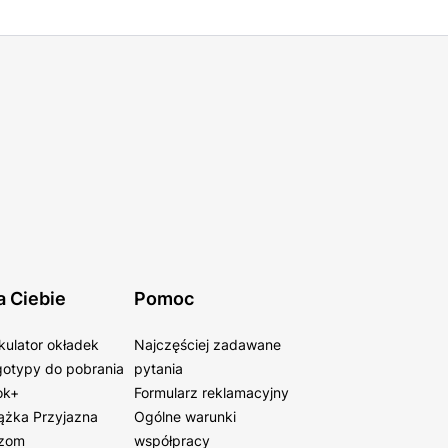
a Ciebie
Pomoc
kulator okładek
Najczęściej zadawane
otypy do pobrania
pytania
ok+
Formularz reklamacyjny
ążka Przyjazna
Ogólne warunki
zom
współpracy