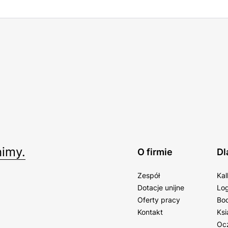
imy.
O firmie
Dl
Zespół
Kal
Dotacje unijne
Log
Oferty pracy
Bo
Kontakt
Ksi
Oc