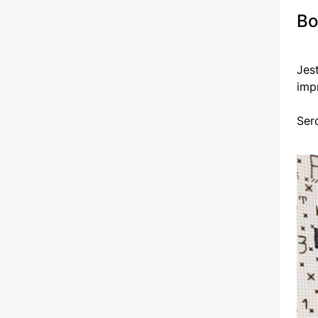
Bo
Jes
imp
Ser