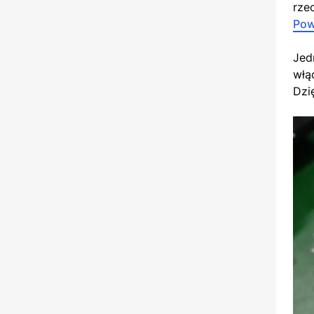
rze
Pow
Jed
włą
Dzi
Odt
vid