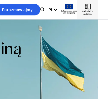
Porozmawiajmy
PL
Kalkulator 
okładek
ainą