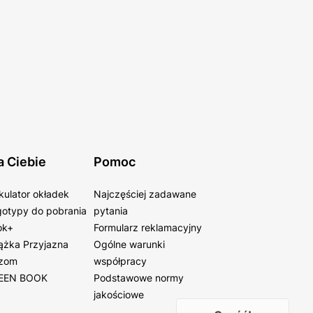
a Ciebie
Pomoc
kulator okładek
Najczęściej zadawane
otypy do pobrania
pytania
ok+
Formularz reklamacyjny
ążka Przyjazna
Ogólne warunki
zom
współpracy
EEN BOOK
Podstawowe normy
jakościowe