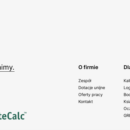
imy.
O firmie
Dl
Zespół
Kal
Dotacje unijne
Log
Oferty pracy
Bo
Kontakt
Ksi
Oc
GR