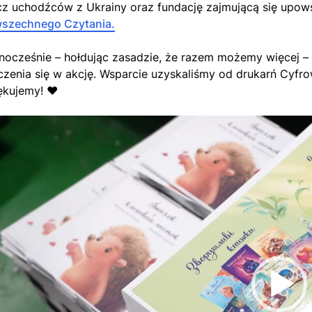
cz uchodźców z Ukrainy oraz fundację zajmującą się upows
szechnego Czytania.
nocześnie – hołdując zasadzie, że razem możemy więcej – z
czenia się w akcję. Wsparcie uzyskaliśmy od drukarń Cyfrow
ękujemy! ❤️
warzacz
eo