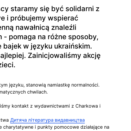
y staramy się być solidarni z
e i próbujemy wspierać
nną nawałnicą znaleźli
em - pomaga na różne sposoby,
e bajek w języku ukraińskim.
jlepiej. Zainicjowaliśmy akcję
ieci.
ystym języku, stanowią namiastkę normalności.
umatycznych chwilach.
aliśmy kontakt z wydawnictwami z Charkowa i
ictwa
Дитяча література видавництва
e charytatywne i punkty pomocowe działające na