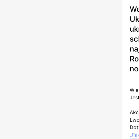
Wo
Uk
uk
sc
na
Ro
no
Wie
Jes
Akc
Lwow
Dot
„Ра