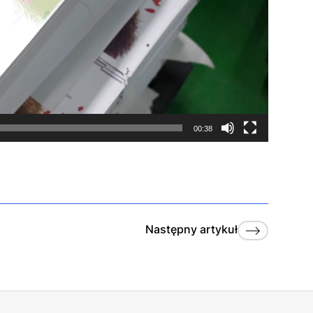
00:38
Następny
artykuł