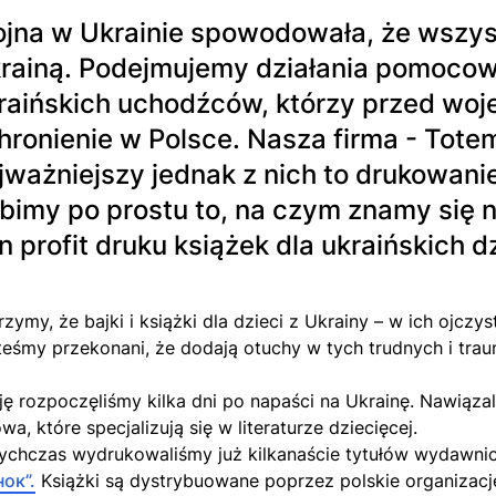
jna w Ukrainie spowodowała, że wszysc
rainą. Podejmujemy działania pomocow
raińskich uchodźców, którzy przed woje
hronienie w Polsce. Nasza firma - Tot
jważniejszy jednak z nich to drukowani
bimy po prostu to, na czym znamy się na
n profit druku książek dla ukraińskich dz
rzymy, że bajki i książki dla dzieci z Ukrainy – w ich ojcz
teśmy przekonani, że dodają otuchy w tych trudnych i tra
ję rozpoczęliśmy kilka dni po napaści na Ukrainę. Nawiąz
a, które specjalizują się w literaturze dziecięcej.
ychczas wydrukowaliśmy już kilkanaście tytułów wydawn
нок”.
Książki są dystrybuowane poprzez polskie organizacj