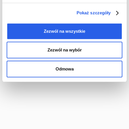
Pokaż szczegóły
Zezwól na wszystkie
Zezwól na wybór
Odmowa
Konkursy
Wygrana książki w konkursie często kojarzy nam się ze szkołą
i nagrodą w postaci słownika związków frazeologicznych.
Tymczasem poza szkolnymi murami również można zdobywać
książkowe nagrody. Często w ramach promocji nowej
publikacji autorzy, fanpage’e, wydawnictwa lub influencerzy