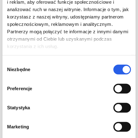
i reklam, aby oferować funkcje społecznościowe i
analizować ruch w naszej witrynie. Informacje o tym, jak
korzystasz z naszej witryny, udostępniamy partnerom
społecznościowym, reklamowym i analitycznym.
Partnerzy mogą połączyć te informacje z innymi danymi
otrzymanymi od Ciebie lub uzyskanymi podczas
korzystania z ich usług.
Wybór
Niezbędne
zgody
Facebookowe grupy
Preferencje
Grupy na
Facebooku
budują społeczność wokół danego
Statystyka
zagadnienia. Dzięki wspólnym zainteresowaniom istnieje
wysokie prawdopodobieństwo, że ktoś będzie miał
interesującą Cię książkę. Nawet, gdy nikt nie ogłasza chęci
Marketing
odsprzedania książek z domowej biblioteczki, można samemu
dodać posta wyrażającego chęć kupna danego tytułu.