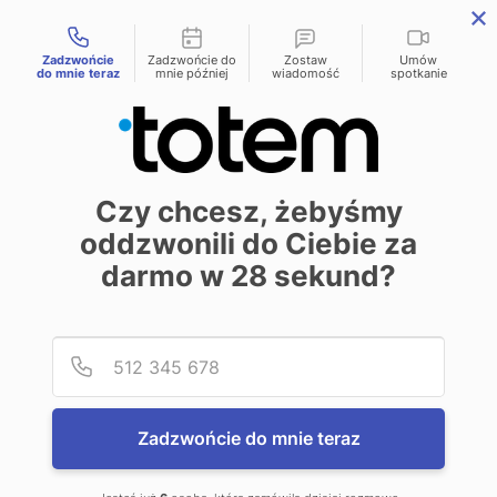
Możliwości kontaktu
menu
Zadzwońcie
Zadzwońcie do
Zostaw
Umów
do mnie teraz
mnie później
wiadomość
spotkanie
Skąd brać książki,
Czy chcesz, żebyśmy
jeśli nie z księgarni?
oddzwonili do Ciebie za
darmo w
28
sekund?
Self-publishing
Wydawca
10 sierpnia 2022
Projektant
Podaj
Numer
Zadzwońcie do mnie teraz
Inflacja nie oszczędza nikogo -
nawet bibliofilów. Jak więc mieć co