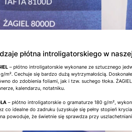
dzaje płótna introligatorskiego w naszej
IEL
– płótno introligatorskie wykonane ze sztucznego jed
 g/m². Cechuje się bardzo dużą wytrzymałością. Doskonałe
ówno do zdobienia foliami, jak i tzw. suchego tłoka. ŻAGIEL
nnerze, kalendarzu, notatniku.
RŁA
– płótno introligatorskie o gramaturze 180 g/m², wyko
ez co idealne do zadruku (uzyskuje się pełny stopień kryc
tna powoduje, że świetnie się sprawdza przy uszlachetniani