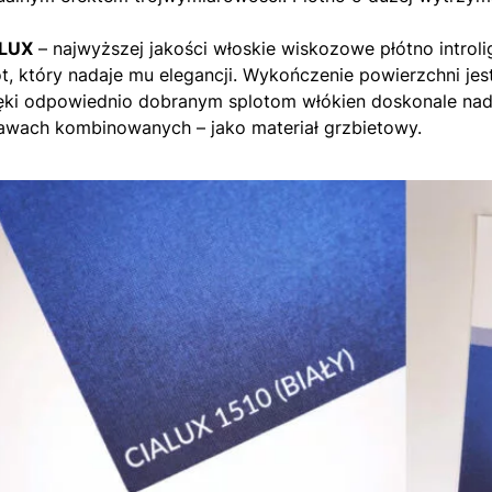
LUX
– najwyższej jakości włoskie wiskozowe płótno introli
ot, który nadaje mu elegancji. Wykończenie powierzchni je
ęki odpowiednio dobranym splotom włókien doskonale nad
awach kombinowanych – jako materiał grzbietowy.