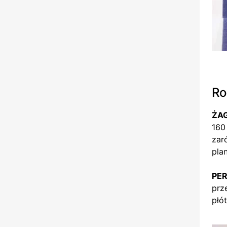
Ro
ŻAG
160
zar
pla
PE
prz
płó