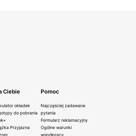
a Ciebie
Pomoc
kulator okładek
Najczęściej zadawane
otypy do pobrania
pytania
ok+
Formularz reklamacyjny
ążka Przyjazna
Ogólne warunki
zom
współpracy