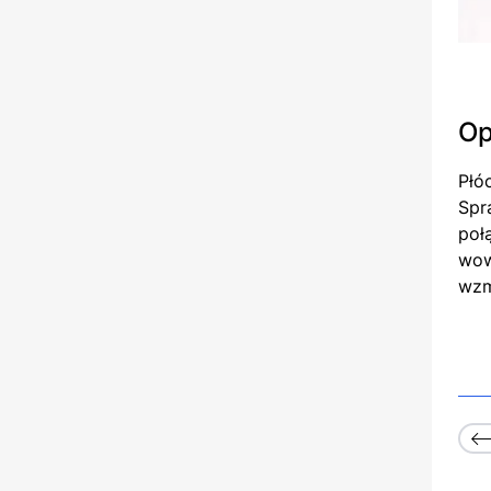
Op
Płó
Spr
poł
wow
wzm