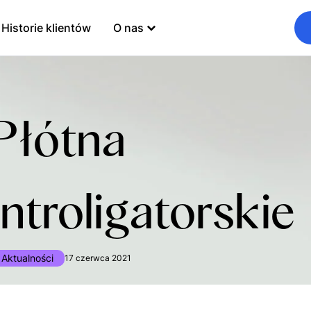
Historie klientów
O nas
Płótna
introligatorskie
Aktualności
17 czerwca 2021