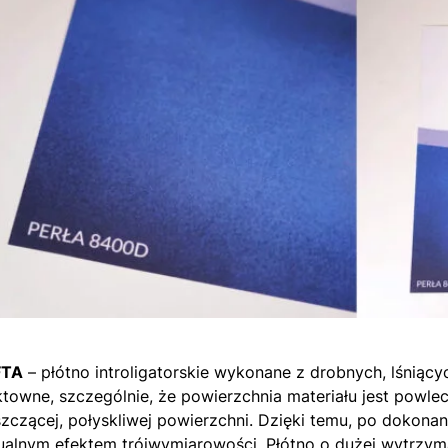
FTA
– płótno introligatorskie wykonane z drobnych, lśniąc
ktowne, szczególnie, że powierzchnia materiału jest powle
szczącej, połyskliwej powierzchni. Dzięki temu, po dokona
ualnym efektem trójwymiarowości. Płótno o dużej wytrzym