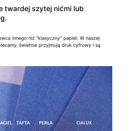
e twardej szytej nićmi lub
g.
wca innego niż “klasyczny” papier. W naszej
Polecamy, świetnie przyjmują druk cyfrowy i są