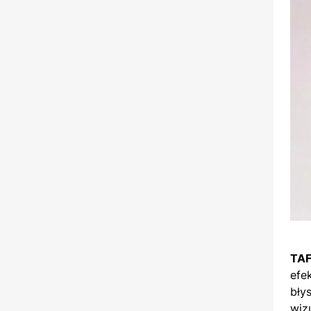
TA
efe
bły
wiz