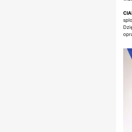
CIA
spl
Dzi
opr