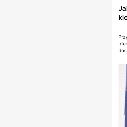
Ja
kl
Prz
ofe
dos