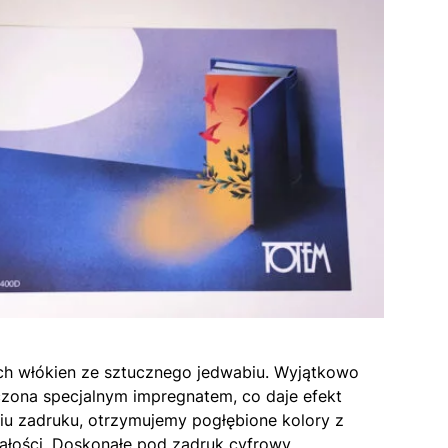
ych włókien ze sztucznego jedwabiu. Wyjątkowo
czona specjalnym impregnatem, co daje efekt
niu zadruku, otrzymujemy pogłębione kolory z
ałości. Doskonałe pod zadruk cyfrowy.