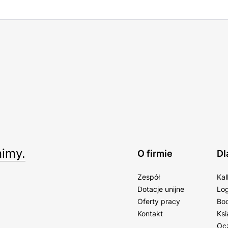
imy.
O firmie
Dl
Zespół
Kal
Dotacje unijne
Log
Oferty pracy
Bo
Kontakt
Ksi
Oc