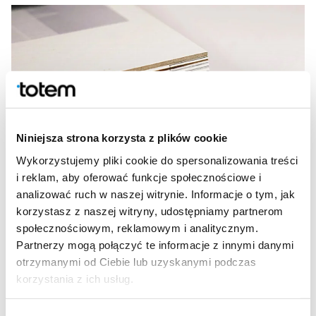
Niniejsza strona korzysta z plików cookie
Wykorzystujemy pliki cookie do spersonalizowania treści
i reklam, aby oferować funkcje społecznościowe i
Oprawa szwajcarska
analizować ruch w naszej witrynie. Informacje o tym, jak
korzystasz z naszej witryny, udostępniamy partnerom
Jeśli mówimy o oprawach, które eksponują grzbiet bloku,
społecznościowym, reklamowym i analitycznym.
należy również wspomnieć o oprawie szwajcarskiej. Jeśli
Partnerzy mogą połączyć te informacje z innymi danymi
oprawę z otwartym grzbietem porównywaliśmy do oprawy
otrzymanymi od Ciebie lub uzyskanymi podczas
spiralowej, to oprawa szwajcarska przypomina oprawę z krytą
korzystania z ich usług.
spiralą. Spirala kryta łączy wkład z tylną okładziną w taki
sposób, że widzimy ją dopiero po otwarciu publikacji (lub
widząc perforacje na tylnej okładzinie). W oprawie