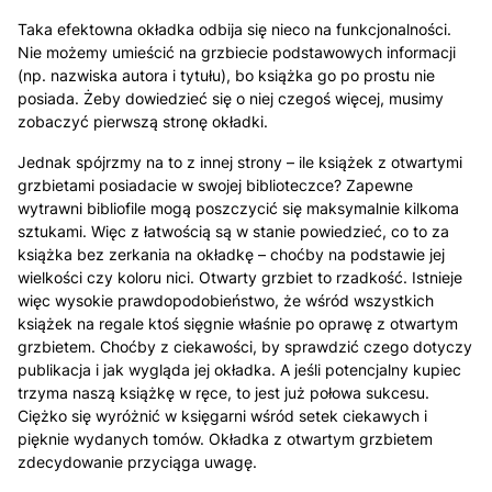
Taka efektowna okładka odbija się nieco na funkcjonalności.
Nie możemy umieścić na grzbiecie podstawowych informacji
(np. nazwiska autora i tytułu), bo książka go po prostu nie
posiada. Żeby dowiedzieć się o niej czegoś więcej, musimy
zobaczyć pierwszą stronę okładki.
Jednak spójrzmy na to z innej strony – ile książek z otwartymi
grzbietami posiadacie w swojej biblioteczce? Zapewne
wytrawni bibliofile mogą poszczycić się maksymalnie kilkoma
sztukami. Więc z łatwością są w stanie powiedzieć, co to za
książka bez zerkania na okładkę – choćby na podstawie jej
wielkości czy koloru nici. Otwarty grzbiet to rzadkość. Istnieje
więc wysokie prawdopodobieństwo, że wśród wszystkich
książek na regale ktoś sięgnie właśnie po oprawę z otwartym
grzbietem. Choćby z ciekawości, by sprawdzić czego dotyczy
publikacja i jak wygląda jej okładka. A jeśli potencjalny kupiec
trzyma naszą książkę w ręce, to jest już połowa sukcesu.
Ciężko się wyróżnić w księgarni wśród setek ciekawych i
pięknie wydanych tomów. Okładka z otwartym grzbietem
zdecydowanie przyciąga uwagę.