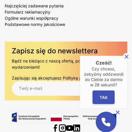
Najczęściej zadawane pytania
Formularz reklamacyjny
Ogólne warunki współpracy
Podstawowe normy jakościowe
Zapisz się do newslettera
Bądź na bieżąco z naszą ofertą, poradami i
Cześć!
wydarzeniami!
Czy chcesz,
żebyśmy oddzwonili
Zapisując się akceptujesz
Politykę prywatności.
.
do Ciebie za darmo
w
28
sekund?
TAK