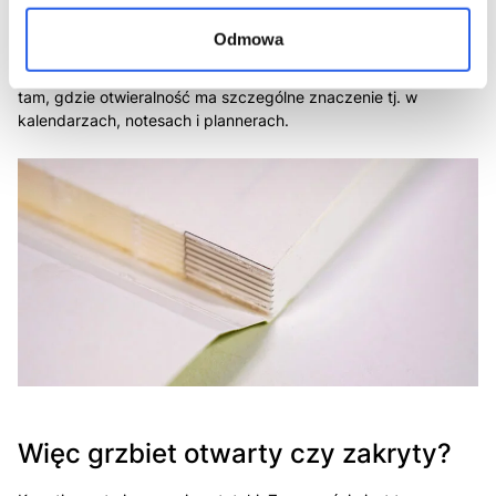
Jedną z największych zalet oprawy szwajcarskiej jest jej
otwieralność. Dzięki temu, że blok jest połączony tylko z tylną
Odmowa
okładziną, takie publikacje możemy otwierać praktycznie na
płasko. Możemy więc ją stosować z powodzeniem wszędzie
tam, gdzie otwieralność ma szczególne znaczenie tj. w
kalendarzach, notesach i plannerach.
Więc grzbiet otwarty czy zakryty?