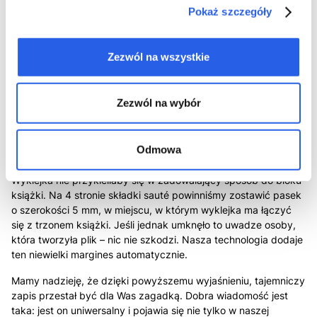
się wyklejce.
Pokaż szczegóły
Jeśli potraktujemy wyklejkę jako składkę czterostronicową, to
zobaczymy, że czwarta strona jest do zagospodarowania. Do
Zezwól na wszystkie
bloku przecież przyklejona jest tylko niewielka część arkusza
wyklejki. Takie produkcje – z zadrukowaną dwustronnie
wyklejką – też się zdarzają, choć zdecydowanie rzadziej.
Zezwól na wybór
Musimy wziąć tylko pod uwagę, że o ile klej bez problemu
zespoli papier z papierem, czy tekturą introligatorską, z farbą
drukarską jest zupełnie inna bajka. Klej nie zadziała na
Odmowa
zadrukowany papier z taką samą skutecznością. Nie możemy
więc umieścić grafiki na całej 4 stronie składki. Dlaczego?
Wyklejka nie przykleiłaby się w zadowalający sposób do bloku
książki. Na 4 stronie składki sauté powinniśmy zostawić pasek
o szerokości 5 mm, w miejscu, w którym wyklejka ma łączyć
się z trzonem książki. Jeśli jednak umknęło to uwadze osoby,
która tworzyła plik – nic nie szkodzi. Nasza technologia dodaje
ten niewielki margines automatycznie.
Mamy nadzieję, że dzięki powyższemu wyjaśnieniu, tajemniczy
zapis przestał być dla Was zagadką. Dobra wiadomość jest
taka: jest on uniwersalny i pojawia się nie tylko w naszej