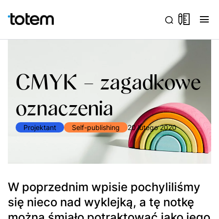
menu
CMYK – zagadkowe
oznaczenia
Projektant
Self-publishing
20 lutego 2020
W poprzednim wpisie pochyliliśmy
się nieco nad wyklejką, a tę notkę
można śmiało potraktować jako jego