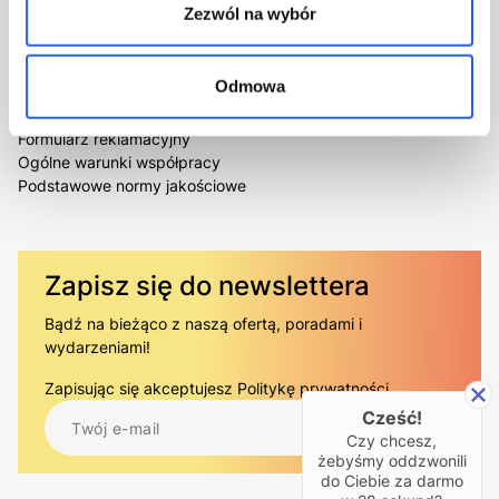
Oferty pracy
Book+
Zezwól na wybór
Kontakt
Książka Przyjazna Oczom
GREEN BOOK
Pomoc
Odmowa
Najczęściej zadawane pytania
Formularz reklamacyjny
Ogólne warunki współpracy
Podstawowe normy jakościowe
Zapisz się do newslettera
Bądź na bieżąco z naszą ofertą, poradami i
wydarzeniami!
Zapisując się akceptujesz
Politykę prywatności.
.
Cześć!
Czy chcesz,
żebyśmy oddzwonili
do Ciebie za darmo