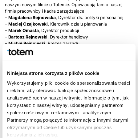
naszym nowym filmie o Totemie. Opowiadają tam o naszej
firmie pracownicy i kadra zarządzająca:
–
Magdalena Rejnowska
, Dyrektor ds. polityki personalnej
–
Maciej Czajkowski
, Kierownik działu planowania
–
Marek Omasta
, Dyrektor produkcji
–
Bartosz Rejnowski
, Dyrektor handlowy
–
Michał Rejnowski
, Prezes zarządu.
Zapraszamy do obejrzenia!
Niniejsza strona korzysta z plików cookie
Wykorzystujemy pliki cookie do spersonalizowania treści
i reklam, aby oferować funkcje społecznościowe i
analizować ruch w naszej witrynie. Informacje o tym, jak
korzystasz z naszej witryny, udostępniamy partnerom
społecznościowym, reklamowym i analitycznym.
Partnerzy mogą połączyć te informacje z innymi danymi
otrzymanymi od Ciebie lub uzyskanymi podczas
Poprzedni
artykuł
Następny
artykuł
korzystania z ich usług.