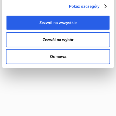
Pokaż szczegóły
Zezwól na wszystkie
Zezwól na wybór
Bitte hinterlassen Sie Ihre Nummer – wir rufen Sie zurück
kontakt@totem.com.pl
Zertifikate
Odmowa
Über das Unternehmen
Für Sie
Totem-Team
Umschlagaufriss erstellen
Unsere Standards
Logos zum Download
Kontakt
GREEN BOOK
Support
Häufig gestellte Fragen