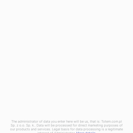
Allgemeine Geschäfts-bedingungen
Grundlegende Qualitäts-standards
Newsletter abonnieren
Immer auf dem Laufenden sein und keine Angebote,
Tipps und Ereignisse mehr verpassen!
Mit der Newsletteranmeldung stimmen Sie gleichzeitig
der
Datenschutzerklärung
zu.
The administrator of data you enter here will be us, that is: Totem.com.pl
Sp. z o.o. Sp. k.. Data will be processed for direct marketing purposes of
Datenschutzerklärung
our products and services. Legal basis for data processing is a legitimate