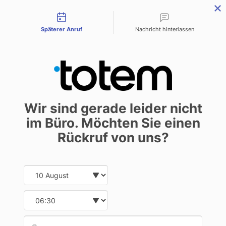
Contact types
menu
Späterer Anruf
Nachricht hinterlassen
Wir trinken Wasser
Wir sind gerade leider nicht
direkt aus dem Hahn!
im Büro. Möchten Sie einen
Nachrichten
3. September 2019
Rückruf von uns?
Date and time slection for sch
Select date
Totem.pl ist ein Unternehmen, das
Select time
versucht, im Einklang mit der Natur
Provid
Telef
zu sein.