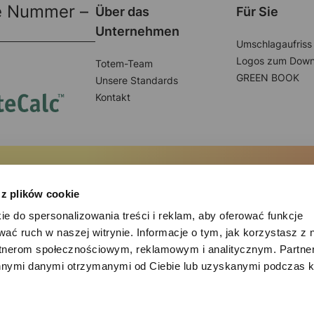
re Nummer –
Über das
Für Sie
Unternehmen
Umschlagaufriss 
Logos zum Down
Totem-Team
GREEN BOOK
Unsere Standards
Kontakt
n
 z plików cookie
d keine Angebote, Tipps und Ereignisse
ie do spersonalizowania treści i reklam, aby oferować funkcje
wać ruch w naszej witrynie. Informacje o tym, jak korzystasz z 
eichzeitig der
Datenschutzerklärung
zu.
rtnerom społecznościowym, reklamowym i analitycznym. Partn
innymi danymi otrzymanymi od Ciebie lub uzyskanymi podczas k