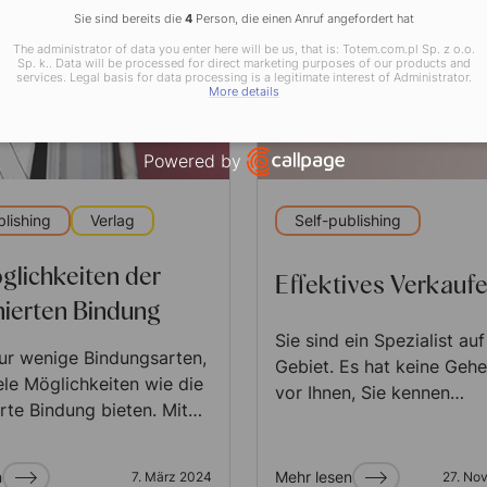
Sie sind bereits die
4
Person, die einen Anruf angefordert hat
The administrator of data you enter here will be us, that is: Totem.com.pl Sp. z o.o.
Sp. k.. Data will be processed for direct marketing purposes of our products and
services. Legal basis for data processing is a legitimate interest of Administrator.
More details
Powered by
Open link in new window
blishing
Verlag
Self-publishing
glichkeiten der
Effektives Verkauf
ierten Bindung
Sie sind ein Spezialist au
nur wenige Bindungsarten,
Gebiet. Es hat keine Geh
ele Möglichkeiten wie die
vor Ihnen, Sie kennen…
rte Bindung bieten. Mit…
n
Mehr lesen
7. März 2024
27. No