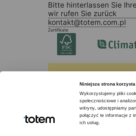
Bitte hinterlassen Sie Ih
wir rufen Sie zurück
kontakt@totem.com.pl
Zertifikate
Newsletter abonniere
Niniejsza strona korzysta
Immer auf dem Laufenden sein un
mehr verpassen!
Wykorzystujemy pliki cook
społecznościowe i analizo
Mit der Newsletteranmeldung stimmen Sie gl
witryny, udostępniamy pa
połączyć te informacje z 
ich usług.