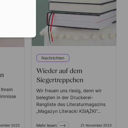
Nachrichten
Wieder auf dem
en
Siegertreppchen
f Ihrem
Wir freuen uns riesig, denn wir
eimnisse
belegten in der Druckerei-
Rangliste des Literaturmagazins
„Magazyn Literacki KSIĄŻKI”…
Mehr lesen
vember 2023
21. November 2023