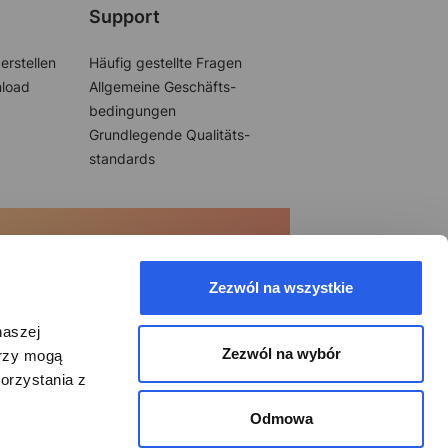
Support
erstellen
Häufig gestellte Fragen
load
Allgemeine Geschäfts-
bedingungen
Grundlegende Qualitäts-
standards
Zezwól na wszystkie
naszej
Zezwól na wybór
erzy mogą
orzystania z
Odmowa