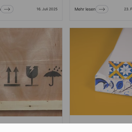
n
Mehr lesen
16. Juli 2025
23. 
hten
Self-publishing
Verlag