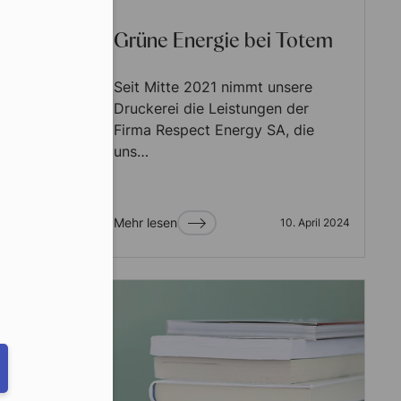
Grüne Energie bei Totem
 die
ung
Seit Mitte 2021 nimmt unsere
Druckerei die Leistungen der
ass zum
Firma Respect Energy SA, die
g alles
uns…
r nein,
Mehr lesen
3. April 2024
10. April 2024
eduled call
ber in E164 format