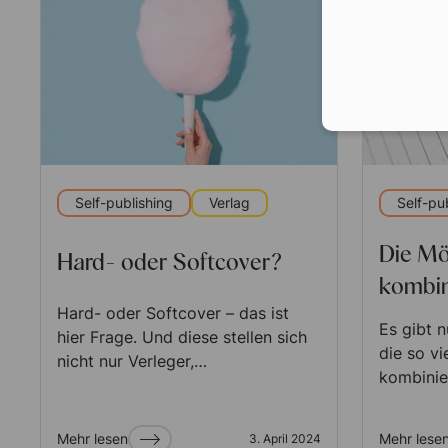
Self-publishing
Verlag
Self-pu
Die Mö
Hard- oder Softcover?
kombin
Hard- oder Softcover – das ist
Es gibt 
hier Frage. Und diese stellen sich
die so vi
nicht nur Verleger,…
kombinie
Mehr lesen
Mehr lese
3. April 2024