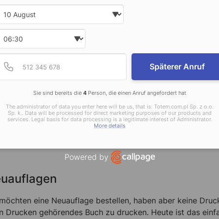
ünschte Bücherzahl nachzudrucken. Sie können Ihre Auflage 
Date and time slection for sch
Select date
ken lassen. Der Digitaldruck gibt Ihnen ein Gefühl der Siche
 Marktbedürfnisse zu reagieren. Sie müssen nicht auf Vorrat 
Select time
ne Bücher verkaufen.
Provide valid phone num
Telefonnummer
Späterer Anruf
teresse am Buch mit Hilfe eines Probee
Sie sind bereits die
4
Person, die einen Anruf angefordert hat
iersorte, Druckqualität – manchmal ist es schwer, sich das 
 Ihr fertiges Buch aussehen wird, dann bestellen Sie ein P
The administrator of data you enter here will be us, that is: Totem.com.pl Sp. z o.o.
Sp. k.. Data will be processed for direct marketing purposes of our products and
ckqualität prüfen und sehen, wie sich das gewählte Papier an
services. Legal basis for data processing is a legitimate interest of Administrator.
More details
rprüft werden (das ist vor allem bei dicken Exemplaren von
fel. Diese Möglichkeiten bietet nur der Digitaldruck.
Powered by
Open link in new window
uauflagen
 möchten eine Neuauflage bestellen, haben aber keine Druc
en Drucken gehörendes Buch zu drucken. Heute ist das einf