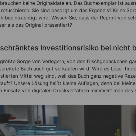
 brauchen keine Originaldateien. Das Buchexemplar ist ausr
 retuschieren. Sie sind besorgt um das Ergebnis? Keine Sorg
ik beeinträchtigt wird. Wissen Sie, dass der Reprint von s
er als das Original präsentiert?
schränktes Investitionsrisiko bei nicht 
 größte Sorge von Verlegern, von den frischgebackenen gan
ereitete Buch auch gut verkaufen wird. Wird es Leser finden?
estierten Mittel weg sind, weil das Buch ganz negative Reze
auft? Unsere Lösung heißt kleine Auflagen, denn bei kleinen 
m Einsatz von digitalen Druckverfahren minimiert man das Ri