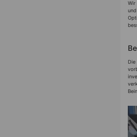
Wir
und
Opt
bess
Be
Die
vorb
inv
verk
Bei