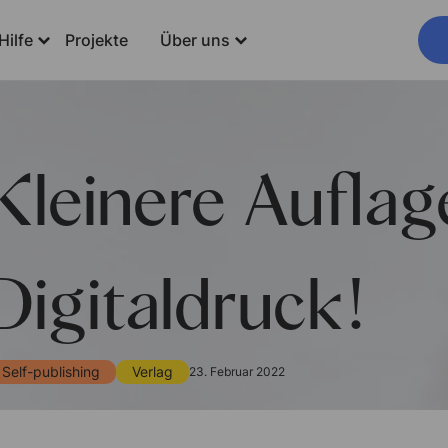
Hilfe
Projekte
Über uns
Kleinere Aufla
Digitaldruck!
Self-publishing
Verlag
23. Februar 2022