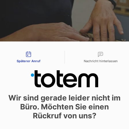
tact types
Späterer Anruf
Nachricht hinterlassen
Wir sind gerade leider nicht im
e können bei Bedarf einen Nachdruck be
Büro. Möchten Sie einen
Rückruf von uns?
 die Auflage schnell vergriffen? Steigt die Marktnachfrage?
ht wussten, ob ihr Buch Leser findet und sich gut verkaufen 