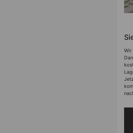
Si
Wir
Dan
kos
Lag
Jet
kom
nac