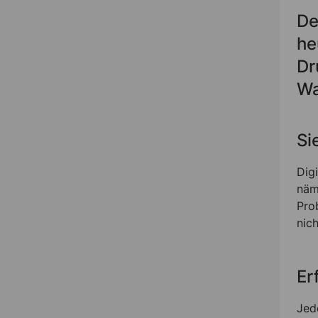
De
he
Dr
Wa
Si
Dig
näm
Pro
nich
Er
Jed