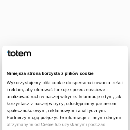
Die einzelnen Farben werden der Reihe nach 
Niniejsza strona korzysta z plików cookie
Zuge des Druckverfahrens die Farb
Wykorzystujemy pliki cookie do spersonalizowania treści
i reklam, aby oferować funkcje społecznościowe i
Eine gute Druckqualität ist das Hauptmerkmal dieser
analizować ruch w naszej witrynie. Informacje o tym, jak
Drucktechnik und der Grund, warum dieses Verfahren so viele
korzystasz z naszej witryny, udostępniamy partnerom
Anhänger hat. Ein weiterer Vorteil des Offsetdrucks ist die
społecznościowym, reklamowym i analitycznym.
Möglichkeit, Farben des Pantone-Farbmodells zu drucken. Auf
Partnerzy mogą połączyć te informacje z innymi danymi
diese Weise kann man Druckunterlagen mit Metall- oder
otrzymanymi od Ciebie lub uzyskanymi podczas
Neonfarben bereichern. Die fünfte Farbe erfordert natürlich