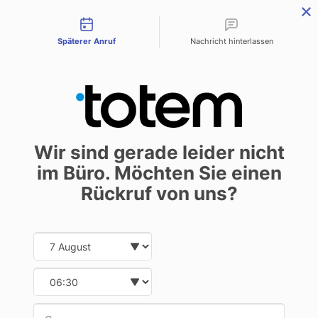
Contact types
menu
Späterer Anruf
Nachricht hinterlassen
Digital- oder
Wir sind gerade leider nicht
Offsetdruck?
im Büro. Möchten Sie einen
Self-publishing
Verlag
7. Mai 2019
Rückruf von uns?
Date and time slection for sch
Select date
Was ist besser: Digital- oder
Select time
Offsetdruck? Auf eine so gestellte
Provid
Telef
Frage gibt es nur eine Antwort (die