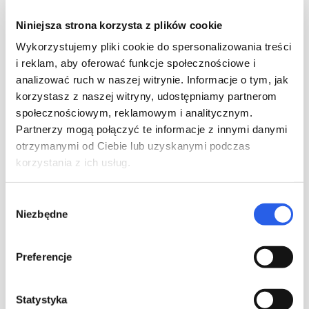
Niniejsza strona korzysta z plików cookie
Wykorzystujemy pliki cookie do spersonalizowania treści
i reklam, aby oferować funkcje społecznościowe i
analizować ruch w naszej witrynie. Informacje o tym, jak
korzystasz z naszej witryny, udostępniamy partnerom
społecznościowym, reklamowym i analitycznym.
Partnerzy mogą połączyć te informacje z innymi danymi
otrzymanymi od Ciebie lub uzyskanymi podczas
korzystania z ich usług.
Wybór
Zentrierung bei Hardcoverbindung
Niezbędne
zgody
Bei der Hardcoverbindung (
Klebe
– und
Fadenheftung
) wird es
Preferencje
dann viel komplizierter. Die Ursache? Der eingebrannte Falz.
Die Stauchlinie ist auf den ersten Blick nur leicht sichtbar, der
eingebrannte Falz dagegen bildet eine sehr markante
Statystyka
Einteilung, die man berücksichtigen muss. Für ein besseres