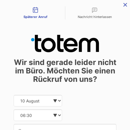
Contact types
menu
Späterer Anruf
Nachricht hinterlassen
Zentrierung von
Wir sind gerade leider nicht
Elementen auf
im Büro. Möchten Sie einen
Buchumschlägen
Rückruf von uns?
Grafikdesigner
18. März 2021
Date and time slection for sch
Select date
Select time
Durch unsere Hände ist eine
Provid
Telef