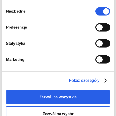
Wybór
Niezbędne
zgody
Auf den Fotos: Joanna Zielińska, Leiterin unserer
Marketingabteilung, die im Namen unserer Druckerei die
Auszeichnung empfangen hat, sowie Joanna Wiśniewska,
Preferencje
Joanna Zielińska und Maria Deskur, Vorsitzende der Stiftung
„Fundacja Powszechnego Czytania“.
Statystyka
Marketing
Pokaż szczegóły
Zezwól na wszystkie
Zezwól na wybór