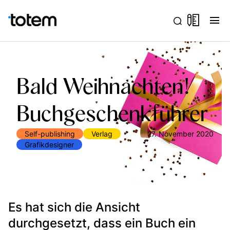
menu
Bald Weihnachten!
Buchgeschenkführer
Self-publishing
Verlag
27. November 2020
Grafikdesigner
Es hat sich die Ansicht
durchgesetzt, dass ein Buch ein