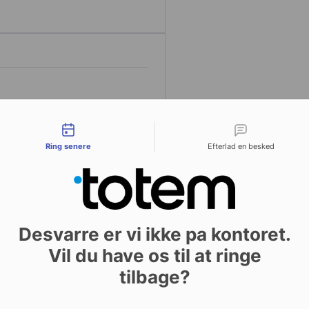
tact types
Ring senere
Efterlad en besked
ffekter er det muligt at
ionerne, forsatsark med tryk
til indbindingen
her.
Desvarre er vi ikke pa kontoret.
Vil du have os til at ringe
tilbage?
mere attraktive ved
 tilfælde af hardcover