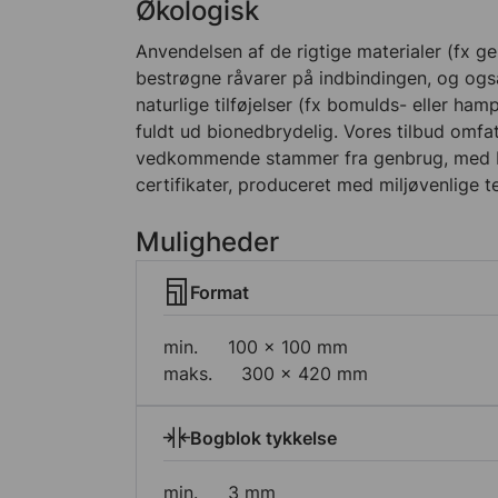
Økologisk
Anvendelsen af de rigtige materialer (fx g
bestrøgne råvarer på indbindingen, og også
naturlige tilføjelser (fx bomulds- eller ham
fuldt ud bionedbrydelig. Vores tilbud omfa
vedkommende stammer fra genbrug, med 
certifikater, produceret med miljøvenlige t
Muligheder
Format
min.
100 × 100 mm
maks.
300 × 420 mm
Bogblok tykkelse
min.
3 mm