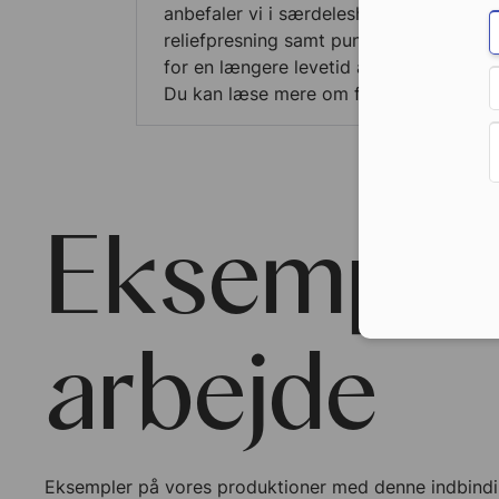
anbefaler vi i særdeleshed nedpresning 
reliefpresning samt punktlakering. Til 
for en længere levetid anbefaler vi lami
Du kan læse mere om forædling
her.
Eksempler
arbejde
Eksempler på vores produktioner med denne indbind