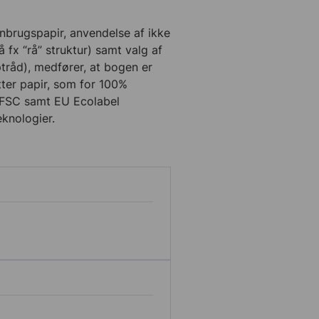
enbrugspapir, anvendelse af ikke
 fx “rå” struktur) samt valg af
ptråd), medfører, at bogen er
tter papir, som for 100%
FSC samt EU Ecolabel
eknologier.