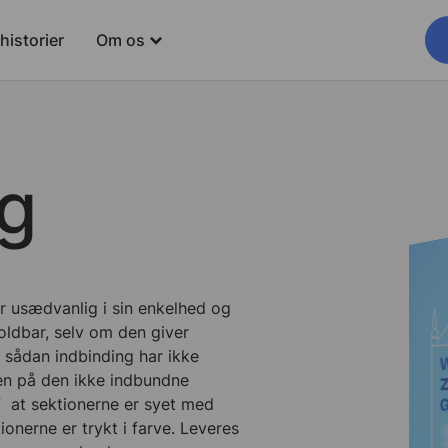
istorier
Om os
ng
er usædvanlig i sin enkelhed og
oldbar, selv om den giver
 sådan indbinding har ikke
en på den ikke indbundne
f
at sektionerne er syet med
tionerne er trykt i farve. Leveres