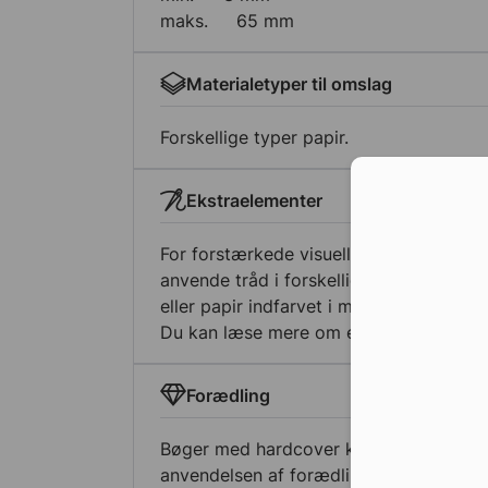
maks.
65 mm
Materialetyper til omslag
Forskellige typer papir.
Con
Ekstraelementer
For forstærkede visuelle og æstetiske e
anvende tråd i forskellige farver i sekt
eller papir indfarvet i massen.
Du kan læse mere om ekstra elementer 
Forædling
Bøger med hardcover kan gøres endnu 
anvendelsen af forædling på omslaget. I