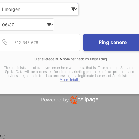
Date and time slection for sch
af metalliserende folie,
Select date
beskyttelse af omslaget og
nering.
Select time
Provide valid phone num
Phone number
Ring senere
Du er allerede nr.
5
som har bedt os ringe i dag
 på udført
The administrator of data you enter here will be us, that is: Totem.com.pl Sp. z o.o.
Sp. k.. Data will be processed for direct marketing purposes of our products and
services. Legal basis for data processing is a legitimate interest of Administrator.
More details
Powered by
Open link in new window
ing