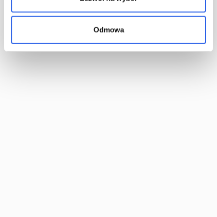
Odmowa
"På trods af at jeg fra barnsben havde en usædvanlig
livlig fantasi, læste jeg hver eneste bog, jeg fik fat i. I
skolen havde jeg topkarakterer i polsk, men jeg havde
aldrig regnet med, at jeg skulle blive forfatter. Min
drøm om at skrive en roman begyndte at tage form,
kort før jeg fyldte 28 år. Jeg læste en fantastisk
følelsesladet og spændende historie fra en polsk
forfatter, og besluttede simpelt hen, at jeg ville skrive