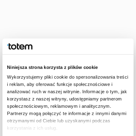
Hvad skal en førstegangs forlægger lægge
mærke til, når man leder efter et trykkeri?
Hvad skal jeg spørge om i første mail til
trykkeriet?
Niniejsza strona korzysta z plików cookie
Bliver mine filer tjekket for om de teknisk set er i
orden, og hvad omfatter sådan et tjek?
Wykorzystujemy pliki cookie do spersonalizowania treści
i reklam, aby oferować funkcje społecznościowe i
analizować ruch w naszej witrynie. Informacje o tym, jak
Kan jeg bestille et prøveeksemplar hos Totem?
korzystasz z naszej witryny, udostępniamy partnerom
społecznościowym, reklamowym i analitycznym.
Hvad koster det at udgive en bog som
Partnerzy mogą połączyć te informacje z innymi danymi
selvudgiver?
otrzymanymi od Ciebie lub uzyskanymi podczas
korzystania z ich usług.