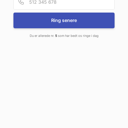
som har ligget flere år i maven.
Vi tilbyder ikke kun et
tryk i højeste kvalitet, men rådgiver også om alle
produktionsfaser.
Ring senere
Se vores produkter
Du er allerede nr.
5
som har bedt os ringe i dag