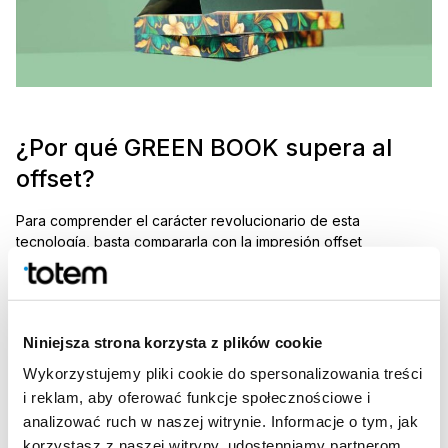
¿Por qué GREEN BOOK supera al
offset?
Para comprender el carácter revolucionario de esta
tecnología, basta compararla con la impresión offset
tradicional. He aquí por qué ganamos en sostenibilidad y
eficiencia:
Sin desperdicios al arrancar:
En offset se desperdicia
mucho papel en la calibración del color y la puesta en
Niniejsza strona korzysta z plików cookie
marcha. Nuestros sistemas digitales imprimen de forma
Wykorzystujemy pliki cookie do spersonalizowania treści
precisa desde la primera hoja, eliminando costosos
i reklam, aby oferować funkcje społecznościowe i
excesos de producción.
analizować ruch w naszej witrynie. Informacje o tym, jak
Tintas seguras:
En lugar de tintas químicas y soluciones
korzystasz z naszej witryny, udostępniamy partnerom
de mojado, utilizamos tintas a base de agua, mucho más